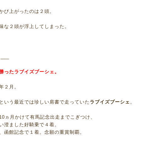
かび上がったのは２頭。
味な２頭が浮上してしまった。
R___
勝ったラブイズブーシェ。
年２月。
という最近では珍しい肩書で走っていた
ラブイズブーシェ
。
10ヵ月かけて有馬記念出走までこぎつけ、
い澄ました好騎乗で４着。
、函館記念で１着。念願の重賞制覇。