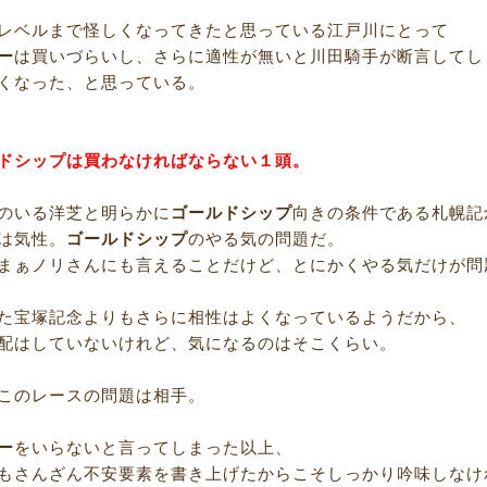
レベルまで怪しくなってきたと思っている江戸川にとって
ー
は買いづらいし、さらに適性が無いと川田騎手が断言してし
くなった、と思っている。
ドシップは買わなければならない１頭。
のいる洋芝と明らかに
ゴールドシップ
向きの条件である札幌記
は気性。
ゴールドシップ
のやる気の問題だ。
まぁノリさんにも言えることだけど、とにかくやる気だけが問
た宝塚記念よりもさらに相性はよくなっているようだから、
配はしていないけれど、気になるのはそこくらい。
このレースの問題は相手。
ー
をいらないと言ってしまった以上、
もさんざん不安要素を書き上げたからこそしっかり吟味しなけ