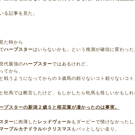
いる記事を見た。
見た時から
で
ハープスター
はいらないかも」という推測が確信に変わった
世代最強の
ハープスター
ではあるけれど、
ってから、
と戦うようになってからの３歳馬の頼りないコト頼りないコト
と牡馬では断言したけど、もしかしたら牝馬も怪しいかもしれ
ープスターの新潟２歳Ｓと桜花賞が凄かったのは事実。
スター
に肉薄した
レッドヴェール
もダービーで情けなかったし
マーブルカテドラル
や
クリスマス
もパッとしない走り。