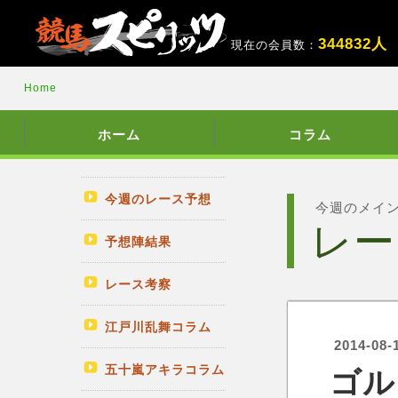
3
4
4
8
3
2
人
現在の会員数：
Home
ホーム
コラム
今週のレース予想
今週のメイ
レー
予想陣結果
レース考察
江戸川乱舞コラム
2014-08-
五十嵐アキラコラム
ゴル