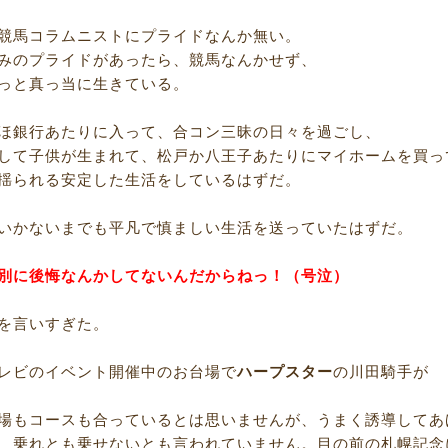
競馬コラムニストにプライドなんか無い。
みのプライドがあったら、競馬なんかせず、
っと真っ当に生きている。
ほ銀行あたりに入って、合コン三昧の日々を過ごし、
して子供が生まれて、松戸か八王子あたりにマイホームを買っ
揺られる安定した生活をしているはずだ。
いかないまでも平凡で慎ましい生活を送っていたはずだ。
別に後悔なんかしてないんだからねっ！（号泣）
を言いすぎた。
レビのイベント開催中のお台場で
ハープスター
の川田騎手が
場もコースも合っているとは思いませんが、うまく誘導してあ
、乗れとも乗せないとも言われていません。目の前の札幌記念