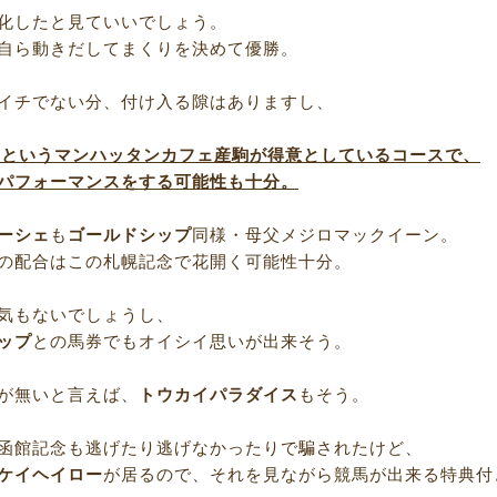
化したと見ていいでしょう。
自ら動きだしてまくりを決めて優勝。
イチでない分、付け入る隙はありますし、
0ｍというマンハッタンカフェ産駒が得意としているコースで、
パフォーマンスをする可能性も十分。
ーシェ
も
ゴールドシップ
同様・母父メジロマックイーン。
の配合はこの札幌記念で花開く可能性十分。
気もないでしょうし、
ップ
との馬券でもオイシイ思いが出来そう。
が無いと言えば、
トウカイパラダイス
もそう。
函館記念も逃げたり逃げなかったりで騙されたけど、
ケイヘイロー
が居るので、それを見ながら競馬が出来る特典付