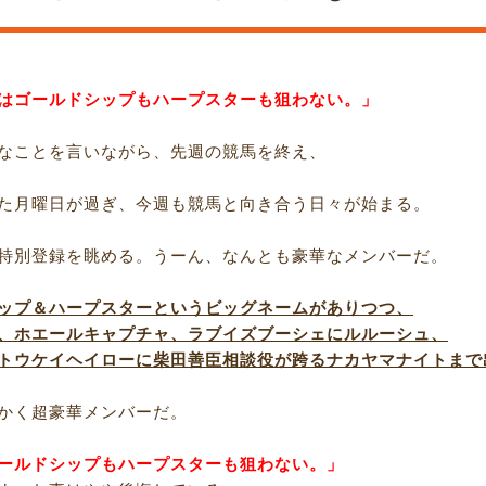
はゴールドシップもハープスターも狙わない。」
なことを言いながら、先週の競馬を終え、
た月曜日が過ぎ、今週も競馬と向き合う日々が始まる。
特別登録を眺める。うーん、なんとも豪華なメンバーだ。
ップ＆ハープスターというビッグネームがありつつ、
、ホエールキャプチャ、ラブイズブーシェにルルーシュ、
トウケイヘイローに柴田善臣相談役が跨るナカヤマナイトまで
かく超豪華メンバーだ。
ールドシップもハープスターも狙わない。」