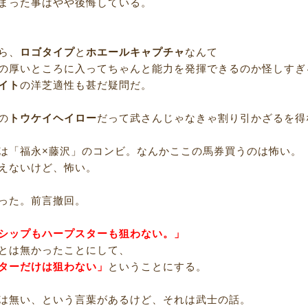
まった事はやや後悔している。
ら、
ロゴタイプ
と
ホエールキャプチャ
なんて
の厚いところに入ってちゃんと能力を発揮できるのか怪しすぎ
イト
の洋芝適性も甚だ疑問だ。
の
トウケイヘイロー
だって武さんじゃなきゃ割り引かざるを得
は「福永×藤沢」のコンビ。なんかここの馬券買うのは怖い。
えないけど、怖い。
った。前言撤回。
シップもハープスターも狙わない。」
とは無かったことにして、
ターだけは狙わない」
ということにする。
は無い、という言葉があるけど、それは武士の話。