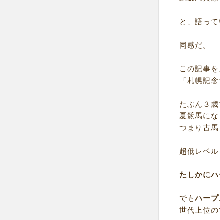
と、語って
同感だ。
この記事を
「札幌記念
たぶん３歳
夏競馬にな
つまり古馬
超低レベル
たしかにハ
でも
ハープ
世代上位の