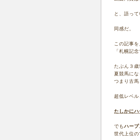
と、語って
同感だ。
この記事を
「札幌記念
たぶん３歳
夏競馬にな
つまり古馬
超低レベル
たしかにハ
でも
ハープ
世代上位の