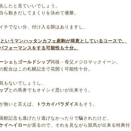
化したと見ていいでしょう。
自ら動きだしてまくりを決めて優勝。
イチでない分、付け入る隙はありますし、
0ｍというマンハッタンカフェ産駒が得意としているコースで、
パフォーマンスをする可能性も十分。
ーシェ
も
ゴールドシップ
同様・母父メジロマックイーン。
の配合はこの札幌記念で花開く可能性十分。
気もないでしょうし、
ップ
との馬券でもオイシイ思いが出来そう。
が無いと言えば、
トウカイパラダイス
もそう。
函館記念も逃げたり逃げなかったりで騙されたけど、
ケイヘイロー
が居るので、それを見ながら競馬が出来る特典付