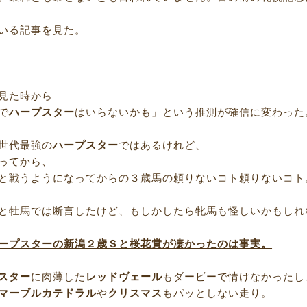
いる記事を見た。
見た時から
で
ハープスター
はいらないかも」という推測が確信に変わった
世代最強の
ハープスター
ではあるけれど、
ってから、
と戦うようになってからの３歳馬の頼りないコト頼りないコト
と牡馬では断言したけど、もしかしたら牝馬も怪しいかもしれ
ープスターの新潟２歳Ｓと桜花賞が凄かったのは事実。
スター
に肉薄した
レッドヴェール
もダービーで情けなかったし
マーブルカテドラル
や
クリスマス
もパッとしない走り。