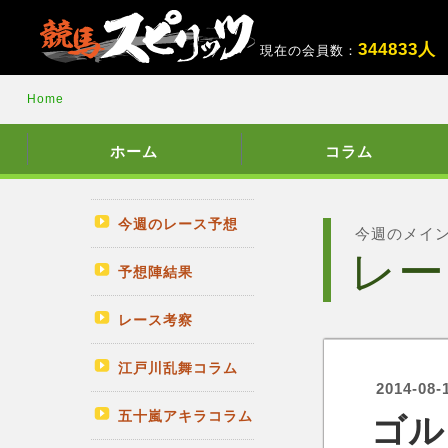
3
4
4
8
3
3
人
現在の会員数：
Home
ホーム
コラム
今週のレース予想
今週のメイ
レー
予想陣結果
レース考察
江戸川乱舞コラム
2014-08-
五十嵐アキラコラム
ゴル