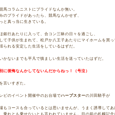
競馬コラムニストにプライドなんか無い。
みのプライドがあったら、競馬なんかせず、
っと真っ当に生きている。
ほ銀行あたりに入って、合コン三昧の日々を過ごし、
して子供が生まれて、松戸か八王子あたりにマイホームを買っ
揺られる安定した生活をしているはずだ。
いかないまでも平凡で慎ましい生活を送っていたはずだ。
別に後悔なんかしてないんだからねっ！（号泣）
を言いすぎた。
レビのイベント開催中のお台場で
ハープスター
の川田騎手が
場もコースも合っているとは思いませんが、うまく誘導してあ
、乗れとも乗せないとも言われていません。目の前の札幌記念