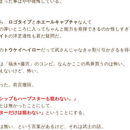
まった事はやや後悔している。
ら、
ロゴタイプ
と
ホエールキャプチャ
なんて
の厚いところに入ってちゃんと能力を発揮できるのか怪しすぎ
イト
の洋芝適性も甚だ疑問だ。
の
トウケイヘイロー
だって武さんじゃなきゃ割り引かざるを得
は「福永×藤沢」のコンビ。なんかここの馬券買うのは怖い。
えないけど、怖い。
った。前言撤回。
シップもハープスターも狙わない。」
とは無かったことにして、
ターだけは狙わない」
ということにする。
は無い、という言葉があるけど、それは武士の話。