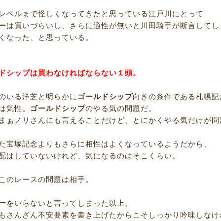
レベルまで怪しくなってきたと思っている江戸川にとって
ー
は買いづらいし、さらに適性が無いと川田騎手が断言してし
くなった、と思っている。
ドシップは買わなければならない１頭。
のいる洋芝と明らかに
ゴールドシップ
向きの条件である札幌記
は気性。
ゴールドシップ
のやる気の問題だ。
まぁノリさんにも言えることだけど、とにかくやる気だけが問
た宝塚記念よりもさらに相性はよくなっているようだから、
配はしていないけれど、気になるのはそこくらい。
このレースの問題は相手。
ー
をいらないと言ってしまった以上、
もさんざん不安要素を書き上げたからこそしっかり吟味しなけ