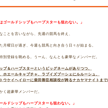
はゴールドシップもハープスターも狙わない。」
なことを言いながら、先週の競馬を終え、
た月曜日が過ぎ、今週も競馬と向き合う日々が始まる。
特別登録を眺める。うーん、なんとも豪華なメンバーだ。
ップ＆ハープスターというビッグネームがありつつ、
、ホエールキャプチャ、ラブイズブーシェにルルーシュ、
トウケイヘイローに柴田善臣相談役が跨るナカヤマナイトまで
かく超豪華メンバーだ。
ールドシップもハープスターも狙わない。」