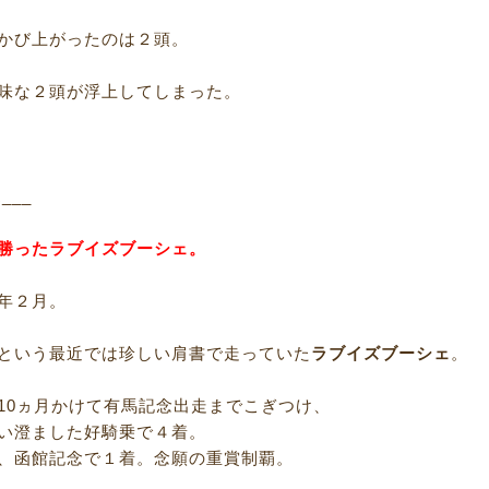
かび上がったのは２頭。
味な２頭が浮上してしまった。
R___
勝ったラブイズブーシェ。
年２月。
という最近では珍しい肩書で走っていた
ラブイズブーシェ
。
10ヵ月かけて有馬記念出走までこぎつけ、
い澄ました好騎乗で４着。
、函館記念で１着。念願の重賞制覇。