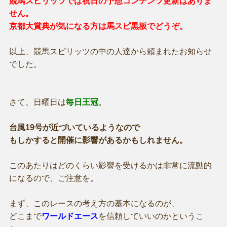
競馬スピリッツでは祝日の予想コンテンツ更新はありま
せん。
京都大賞典が気になる方は馬スピ黒板でどうぞ。
以上、競馬スピリッツの中の人達から頼まれたお知らせ
でした。
さて、日曜日は
毎日王冠
。
台風19号が近づいているようなので
もしかすると開催に影響があるかもしれません。
このあたりはどのくらい影響を受けるかは非常に流動的
になるので、ご注意を。
まず、このレースの考え方の基本になるのが、
どこまで
ワールドエース
を信頼していいのかというこ