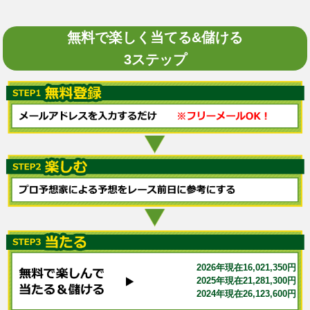
無料で楽しく当てる&儲ける
3ステップ
2026年現在16,021,350円
2025年現在21,281,300円
2024年現在26,123,600円