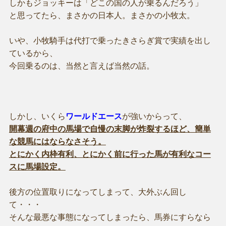
しかもジョッキーは「どこの国の人が乗るんだろう」
と思ってたら、まさかの日本人。まさかの小牧太。
いや、小牧騎手は代打で乗ったきさらぎ賞で実績を出し
ているから、
今回乗るのは、当然と言えば当然の話。
しかし、いくら
ワールドエース
が強いからって、
開幕週の府中の馬場で自慢の末脚が炸裂するほど、簡単
な競馬にはならなさそう。
とにかく内枠有利、とにかく前に行った馬が有利なコー
スに馬場設定。
後方の位置取りになってしまって、大外ぶん回し
て・・・
そんな最悪な事態になってしまったら、馬券にすらなら