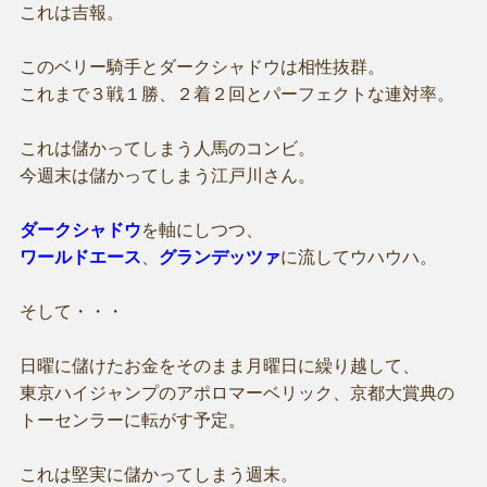
これは吉報。
このベリー騎手とダークシャドウは相性抜群。
これまで３戦１勝、２着２回とパーフェクトな連対率。
これは儲かってしまう人馬のコンビ。
今週末は儲かってしまう江戸川さん。
ダークシャドウ
を軸にしつつ、
ワールドエース
、
グランデッツァ
に流してウハウハ。
そして・・・
日曜に儲けたお金をそのまま月曜日に繰り越して、
東京ハイジャンプのアポロマーベリック、京都大賞典の
トーセンラーに転がす予定。
これは堅実に儲かってしまう週末。