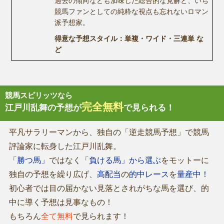
過去の傾向なども加味した総合的な見解と、いち
競馬ファンとしての純粋な視点も忘れないロマン
派予想家。
得意な予想スタイル：単複・ワイド・三連単 な
ど
競馬スピリッツなら
完全無料
江戸川乱舞の予想が
で見られる！
平凡サラリーマンから、独自の「逆走競馬予想」で競馬
評論家に転身した江戸川乱舞。
「勝つ馬」
ではなく
「負ける馬」から選ぶ
をモットーに
独自の予想を繰り広げ、
高配当
の
的中レース
を
量産中！
初心者では目の届かない見落とされがちな馬を選び、的
中に導く予想は見事なもの！
もちろん
全て無料
で見られます！