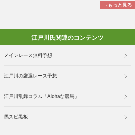
→もっと見る
江戸川氏関連のコンテンツ
メインレース無料予想
江戸川の厳選レース予想
江戸川乱舞コラム「Alohaな競馬」
馬スピ黒板