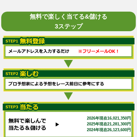
無料で楽しく当てる&儲ける
3ステップ
2026年現在16,021,350円
2025年現在21,281,300円
2024年現在26,123,600円