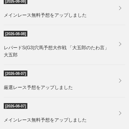
[2026-08-08]
メインレース無料予想をアップしました
[2026-08-08]
レパードS(G3)穴馬予想大作戦 「大五郎のたわ言」
大五郎
[2026-08-07]
厳選レース予想をアップしました
[2026-08-07]
メインレース無料予想をアップしました