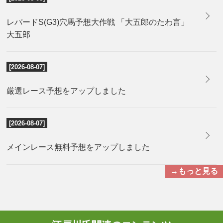
レパードS(G3)穴馬予想大作戦 「大五郎のたわ言」
大五郎
[2026-08-07]
厳選レース予想をアップしました
[2026-08-07]
メインレース無料予想をアップしました
→もっと見る