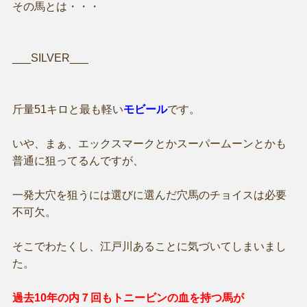
その馬とは・・・
___SILVER___
斤量51キロと最も軽い
モビール
です。
いや、まぁ、エックスマークとかスーパームーンとかも
普通に狙ってるんですが、
一発大穴を狙うには選びに選んだ穴馬のチョイスは必要
不可欠。
そこでわたくし、江戸川あることに気づいてしまいまし
た。
過去10年の内７回もトニービンの血を持つ馬が