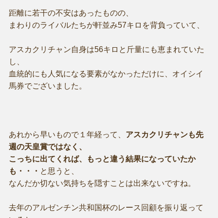
距離に若干の不安はあったものの、
まわりのライバルたちが軒並み57キロを背負っていて、
アスカクリチャン自身は56キロと斤量にも恵まれていた
し、
血統的にも人気になる要素がなかっただけに、オイシイ
馬券でございました。
あれから早いもので１年経って、
アスカクリチャンも先
週の天皇賞ではなく、
こっちに出てくれば、もっと違う結果になっていたか
も・・・
と思うと、
なんだか切ない気持ちを隠すことは出来ないですね。
去年のアルゼンチン共和国杯のレース回顧を振り返って