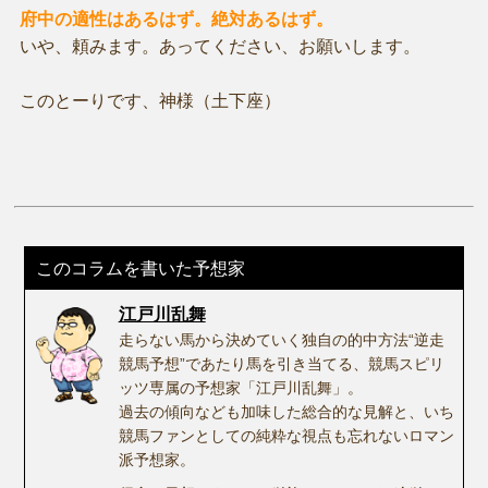
府中の適性はあるはず。絶対あるはず。
いや、頼みます。あってください、お願いします。
このとーりです、神様（土下座）
このコラムを書いた予想家
江戸川乱舞
走らない馬から決めていく独自の的中方法“逆走
競馬予想”であたり馬を引き当てる、競馬スピリ
ッツ専属の予想家「江戸川乱舞」。
過去の傾向なども加味した総合的な見解と、いち
競馬ファンとしての純粋な視点も忘れないロマン
派予想家。