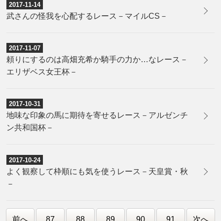
2017-11-14
武さんの怪我を心配するレース－マイルCS－
2017-11-07
頼りにするのは高畑充希か騎手の力か…なレース－
エリザベス女王杯－
2017-10-31
地味な印象の馬に期待を寄せるレース－アルゼンチ
ン共和国杯－
2017-10-24
よく観察して枠順にも気を使うレース－天皇賞・秋
－
前へ
87
88
89
90
91
次へ