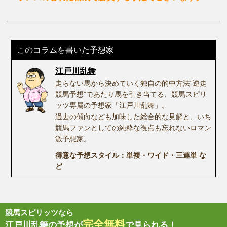
このコラムを書いた予想家
江戸川乱舞
走らない馬から決めていく独自の的中方法“逆走
競馬予想”であたり馬を引き当てる、競馬スピリ
ッツ専属の予想家「江戸川乱舞」。
過去の傾向なども加味した総合的な見解と、いち
競馬ファンとしての純粋な視点も忘れないロマン
派予想家。
得意な予想スタイル：単複・ワイド・三連単 な
ど
競馬スピリッツなら
完全無料
江戸川乱舞の予想が
で見られる！