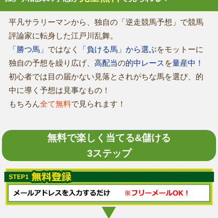
平凡サラリーマンから、独自の「逆走競馬予想」で競馬
評論家に転身した江戸川乱舞。
「勝つ馬」
ではなく
「負ける馬」から選ぶ
をモットーに
独自の予想を繰り広げ、
高配当
の
的中レース
を
量産中！
初心者では目の届かない見落とされがちな馬を選び、的
中に導く予想は見事なもの！
もちろん
全て無料
で見られます！
無料で楽しく当てる&儲ける
3ステップ