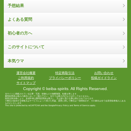
予想結果
よくある質問
初心者の方へ
このサイトについて
本気ウマ
運営会社概要
特定商取引法
お問い合わせ
ご利用規約
プライバシーポリシー
投稿ガイドライン
サイトマップ
Copyright © keiba-spirits. All Rights Reserved.
当サイトに掲載されている記事・写真・映像などの無断複製、転載を禁じます。
勝馬投票券は個人の責任においてご購入下さい。当方では購入代行などは行っておりません。
競馬法第28条により、未成年者は勝馬投票券を購入し、又は譲り受ける事は禁止されております。
※弊社が提供する情報又はサービスによって受けた利益、損害に関して弊社は一切関知せず、その責任は全て会員登録者個人にある
ものといたします。
This site is protected by reCAPTCHA and the Google
Privacy Policy
and
Terms of Service
apply.