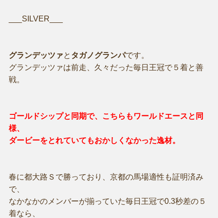
___SILVER___
グランデッツァ
と
タガノグランパ
です。
グランデッツァは前走、久々だった毎日王冠で５着と善
戦。
ゴールドシップと同期で、こちらもワールドエースと同
様、
ダービーをとれていてもおかしくなかった逸材。
春に都大路Ｓで勝っており、京都の馬場適性も証明済み
で、
なかなかのメンバーが揃っていた毎日王冠で0.3秒差の５
着なら、