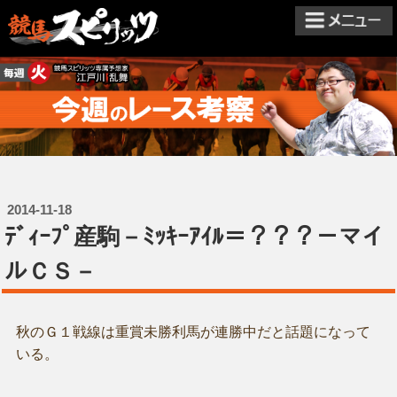
2014-11-18
ﾃﾞｨｰﾌﾟ産駒－ﾐｯｷｰｱｲﾙ＝？？？－マイ
ルＣＳ－
秋のＧ１戦線は重賞未勝利馬が連勝中だと話題になって
いる。