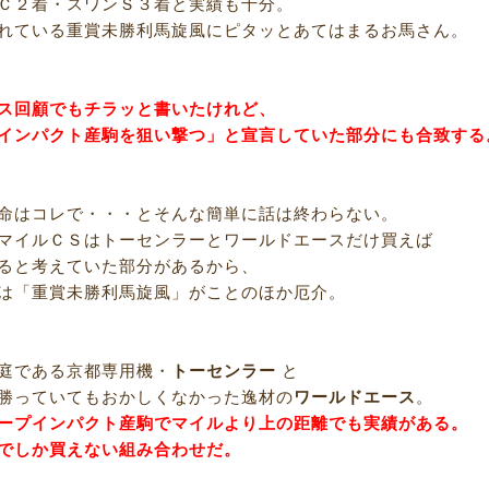
Ｃ２着・スワンＳ３着と実績も十分。
れている重賞未勝利馬旋風にピタッとあてはまるお馬さん。
ス回顧でもチラッと書いたけれど、
インパクト産駒を狙い撃つ」と宣言していた部分にも合致する
命はコレで・・・とそんな簡単に話は終わらない。
マイルＣＳはトーセンラーとワールドエースだけ買えば
ると考えていた部分があるから、
は「重賞未勝利馬旋風」がことのほか厄介。
庭である京都専用機・
トーセンラー
と
勝っていてもおかしくなかった逸材の
ワールドエース
。
ープインパクト産駒でマイルより上の距離でも実績がある。
でしか買えない組み合わせだ。