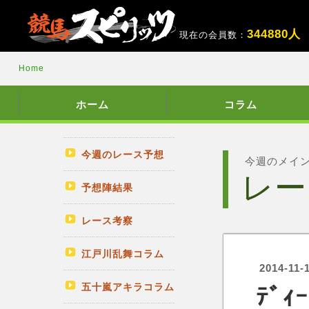
3
4
4
8
8
0
人
現在の会員数：
Home
ホーム
コラム
今週のレース予想
今週のメイ
レー
予想陣結果
レース考察
江戸川乱舞コラム
2014-11-
五十嵐アキラコラム
ﾃﾞ