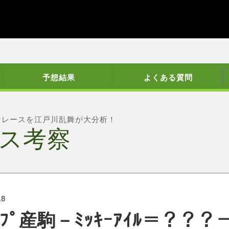
予想結果
よくある質問
ンレースを江戸川乱舞が大分析！
ス考察
18
ｨｰﾌﾟ産駒－ﾐｯｷｰｱｲﾙ＝？