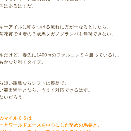
スはあるはずだ。
キーアイルに印をつける流れに万が一なるとしたら、
菊花賞で４着の３歳馬タガノグランパも無視できない。
ルだけど、春先に1400ｍのファルコンＳを勝っているし、
もかなり利くタイプ。
ら短い距離ならシフトは容易で、
い菱田騎手となら、うまく対応できるはず。
ないだろう。
のマイルＣＳは
ーとワールドエースを中心にした堅めの馬券と、