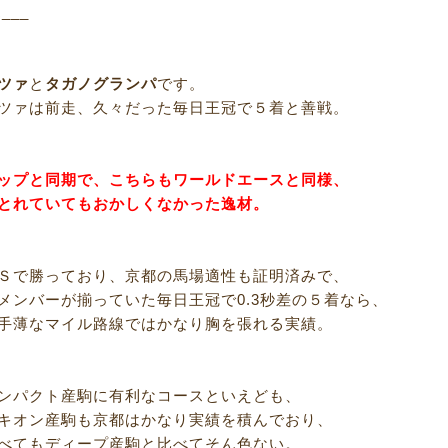
R___
ツァ
と
タガノグランパ
です。
ツァは前走、久々だった毎日王冠で５着と善戦。
ップと同期で、こちらもワールドエースと同様、
とれていてもおかしくなかった逸材。
Ｓで勝っており、京都の馬場適性も証明済みで、
メンバーが揃っていた毎日王冠で0.3秒差の５着なら、
手薄なマイル路線ではかなり胸を張れる実績。
ンパクト産駒に有利なコースといえども、
キオン産駒も京都はかなり実績を積んでおり、
べてもディープ産駒と比べてそん色ない。