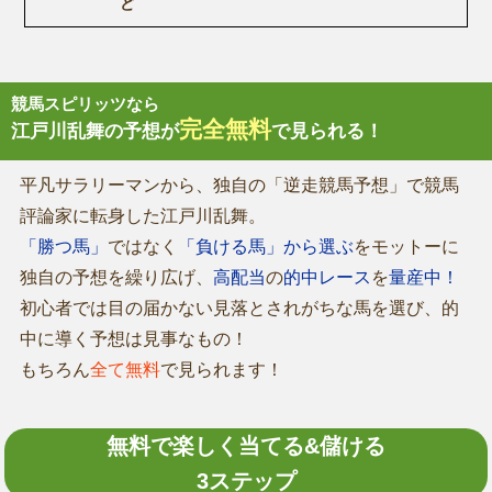
ど
競馬スピリッツなら
完全無料
江戸川乱舞の予想が
で見られる！
平凡サラリーマンから、独自の「逆走競馬予想」で競馬
評論家に転身した江戸川乱舞。
「勝つ馬」
ではなく
「負ける馬」から選ぶ
をモットーに
独自の予想を繰り広げ、
高配当
の
的中レース
を
量産中！
初心者では目の届かない見落とされがちな馬を選び、的
中に導く予想は見事なもの！
もちろん
全て無料
で見られます！
無料で楽しく当てる&儲ける
3ステップ