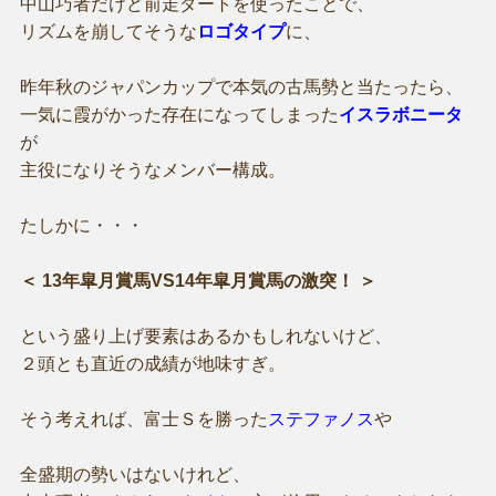
中山巧者だけど前走ダートを使ったことで、
リズムを崩してそうな
ロゴタイプ
に、
昨年秋のジャパンカップで本気の古馬勢と当たったら、
一気に霞がかった存在になってしまった
イスラボニータ
が
主役になりそうなメンバー構成。
たしかに・・・
＜ 13年皐月賞馬VS14年皐月賞馬の激突！ ＞
という盛り上げ要素はあるかもしれないけど、
２頭とも直近の成績が地味すぎ。
そう考えれば、富士Ｓを勝った
ステファノス
や
全盛期の勢いはないけれど、