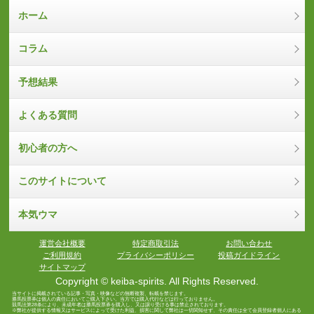
ホーム
コラム
予想結果
よくある質問
初心者の方へ
このサイトについて
本気ウマ
運営会社概要
特定商取引法
お問い合わせ
ご利用規約
プライバシーポリシー
投稿ガイドライン
サイトマップ
Copyright © keiba-spirits. All Rights Reserved.
当サイトに掲載されている記事・写真・映像などの無断複製、転載を禁じます。
勝馬投票券は個人の責任においてご購入下さい。当方では購入代行などは行っておりません。
競馬法第28条により、未成年者は勝馬投票券を購入し、又は譲り受ける事は禁止されております。
※弊社が提供する情報又はサービスによって受けた利益、損害に関して弊社は一切関知せず、その責任は全て会員登録者個人にある