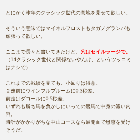
とにかく昨年のクラシック世代の意地を見せて欲しい。
そういう意味ではマイネルフロストもタガノグランパも
頑張って欲しい。
ここまで長々と書いてきたけど、
穴はセイルラージで。
（14クラシック世代と関係ないやんけ、というツッコミ
はナシで）
これまでの戦績を見ても、小回りは得意。
２走前にウインフルブルームに0.3秒差、
前走はダコールに0.5秒差。
いずれも勝ち馬を負かしにいっての競馬で中身の濃い内
容。
時計がかかりがちな中山コースなら展開面で恩恵を受け
そうだ。