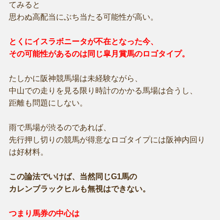
てみると
思わぬ高配当にぶち当たる可能性が高い。
とくにイスラボニータが不在となった今、
その可能性があるのは同じ皐月賞馬のロゴタイプ。
たしかに阪神競馬場は未経験ながら、
中山での走りを見る限り時計のかかる馬場は合うし、
距離も問題にしない。
雨で馬場が渋るのであれば、
先行押し切りの競馬が得意なロゴタイプには阪神内回り
は好材料。
この論法でいけば、当然同じG1馬の
カレンブラックヒルも無視はできない。
つまり馬券の中心は