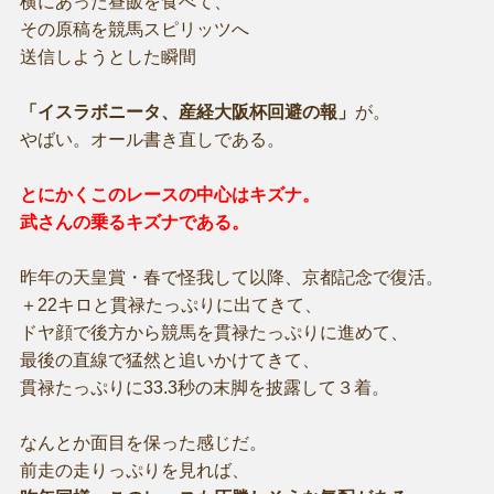
横にあった昼飯を食べて、
その原稿を競馬スピリッツへ
送信しようとした瞬間
「イスラボニータ、産経大阪杯回避の報」
が。
やばい。オール書き直しである。
とにかくこのレースの中心はキズナ。
武さんの乗るキズナである。
昨年の天皇賞・春で怪我して以降、京都記念で復活。
＋22キロと貫禄たっぷりに出てきて、
ドヤ顔で後方から競馬を貫禄たっぷりに進めて、
最後の直線で猛然と追いかけてきて、
貫禄たっぷりに33.3秒の末脚を披露して３着。
なんとか面目を保った感じだ。
前走の走りっぷりを見れば、