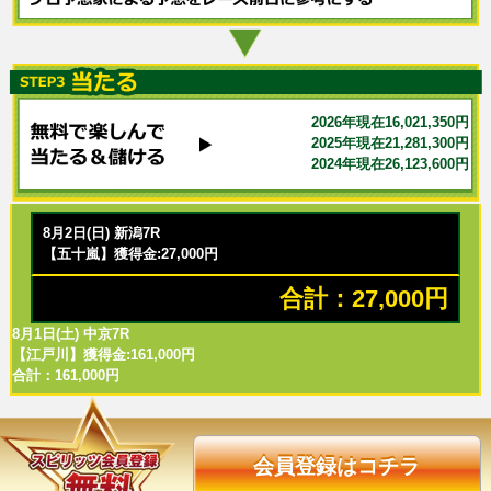
2026年現在16,021,350円
2025年現在21,281,300円
2024年現在26,123,600円
8月2日(日) 新潟7R
【五十嵐】獲得金:27,000円
合計：27,000円
8月1日(土) 中京7R
【江戸川】獲得金:161,000円
合計：161,000円
会員登録はコチラ