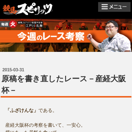
2015-03-31
原稿を書き直したレース－産経大阪
杯－
「ふざけんな」
である。
産経大阪杯の考察を書いて、一安心。