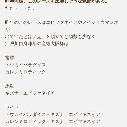
昨年同様、このレースも圧勝しそうな気配がある。
ただ・・・だ。
昨年のこのレースはエピファネイアやメイショウマンボ
が
出ていたとはいえ、８頭立てと頭数も少なく、
江戸川自身昨年の産経大阪杯は
複勝
トウカイパラダイス
カレンミロティック
馬単
キズナ＝エピファネイア
ワイド
トウカイパラダイス－キズナ、エピファネイア
カレンミロティック－キズナ、エピファネイア