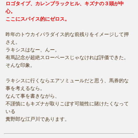
ロゴタイプ、カレンブラックヒル、キズナの３頭が中
心。
ここにスパイス的にゼロス。
昨年のトウカイパラダイス的な前残りをイメージして押
さえ。
ラキシスはなー、んー。
有馬記念が超絶スローペースじゃなければ評価できた。
そんな印象。
ラキシスに行くならエアソミュールだと思う、馬券的な
事を考えるなら。
なんて事を書きながら、
不謹慎にもキズナが取りこぼす可能性に賭けたくなって
いる
糞野郎な江戸川であります。