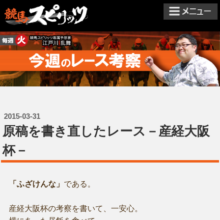
2015-03-31
原稿を書き直したレース－産経大阪
杯－
「ふざけんな」
である。
産経大阪杯の考察を書いて、一安心。