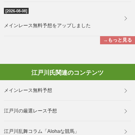
[2026-08-08]
メインレース無料予想をアップしました
→もっと見る
江戸川氏関連のコンテンツ
メインレース無料予想
江戸川の厳選レース予想
江戸川乱舞コラム「Alohaな競馬」