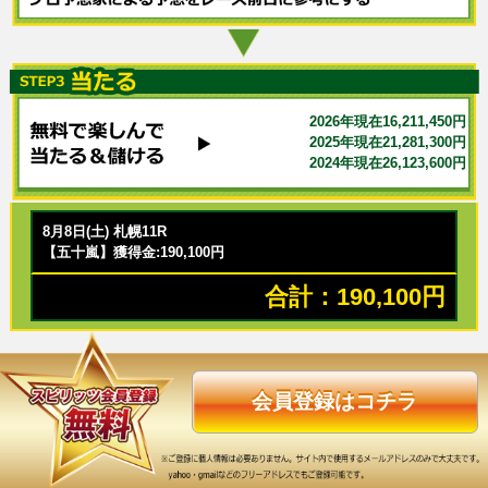
2026年現在16,211,450円
2025年現在21,281,300円
2024年現在26,123,600円
8月8日(土) 札幌11R
【五十嵐】獲得金:190,100円
合計：190,100円
会員登録はコチラ