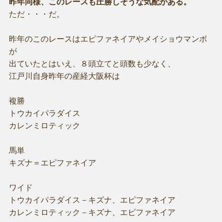
昨年同様、このレースも圧勝しそうな気配がある。
ただ・・・だ。
昨年のこのレースはエピファネイアやメイショウマンボ
が
出ていたとはいえ、８頭立てと頭数も少なく、
江戸川自身昨年の産経大阪杯は
複勝
トウカイパラダイス
カレンミロティック
馬単
キズナ＝エピファネイア
ワイド
トウカイパラダイス－キズナ、エピファネイア
カレンミロティック－キズナ、エピファネイア