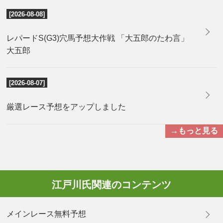
[2026-08-08]
レパードS(G3)穴馬予想大作戦 「大五郎のたわ言」
大五郎
[2026-08-07]
厳選レース予想をアップしました
→もっと見る
江戸川氏関連のコンテンツ
メインレース無料予想