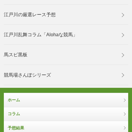
江戸川の厳選レース予想
江戸川乱舞コラム「Alohaな競馬」
馬スピ黒板
競馬場さんぽシリーズ
ホーム
コラム
予想結果