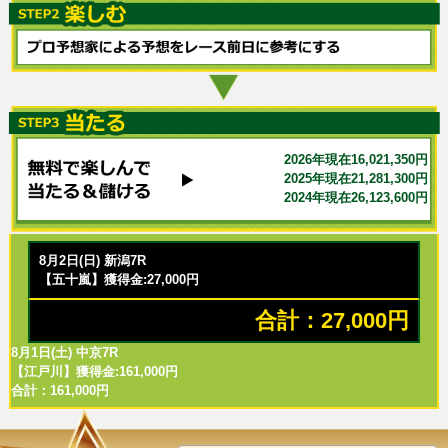
2026年現在16,021,350円
2025年現在21,281,300円
2024年現在26,123,600円
8月2日(日) 新潟7R
【五十嵐】獲得金:27,000円
合計：27,000円
8月1日(土) 中京7R
【江戸川】獲得金:161,000円
合計：161,000円