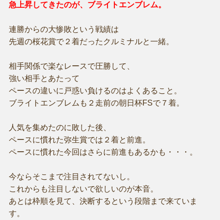
急上昇してきたのが、ブライトエンブレム。
連勝からの大惨敗という戦績は
先週の桜花賞で２着だったクルミナルと一緒。
相手関係で楽なレースで圧勝して、
強い相手とあたって
ペースの違いに戸惑い負けるのはよくあること。
ブライトエンブレムも２走前の朝日杯FSで７着。
人気を集めたのに敗した後、
ペースに慣れた弥生賞では２着と前進。
ペースに慣れた今回はさらに前進もあるかも・・・。
今ならそこまで注目されてないし。
これからも注目しないで欲しいのが本音。
あとは枠順を見て、決断するという段階まで来ていま
す。