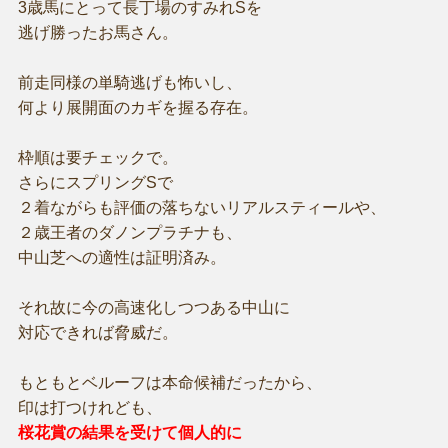
3歳馬にとって長丁場のすみれSを
逃げ勝ったお馬さん。
前走同様の単騎逃げも怖いし、
何より展開面のカギを握る存在。
枠順は要チェックで。
さらにスプリングSで
２着ながらも評価の落ちないリアルスティールや、
２歳王者のダノンプラチナも、
中山芝への適性は証明済み。
それ故に今の高速化しつつある中山に
対応できれば脅威だ。
もともとベルーフは本命候補だったから、
印は打つけれども、
桜花賞の結果を受けて個人的に