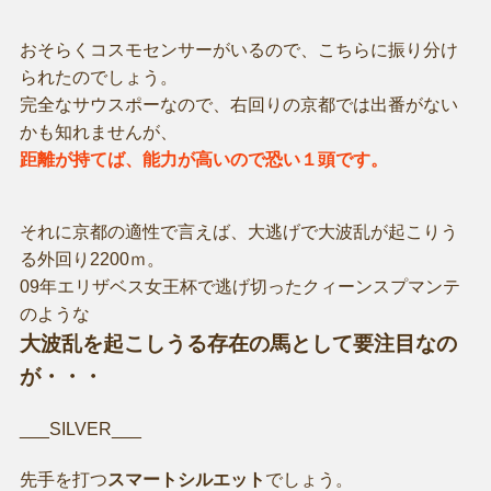
おそらくコスモセンサーがいるので、こちらに振り分け
られたのでしょう。
完全なサウスポーなので、右回りの京都では出番がない
かも知れませんが、
距離が持てば、能力が高いので恐い１頭です。
それに京都の適性で言えば、大逃げで大波乱が起こりう
る外回り2200ｍ。
09年エリザベス女王杯で逃げ切ったクィーンスプマンテ
のような
大波乱を起こしうる存在の馬として要注目なの
が・・・
___SILVER___
先手を打つ
スマートシルエット
でしょう。