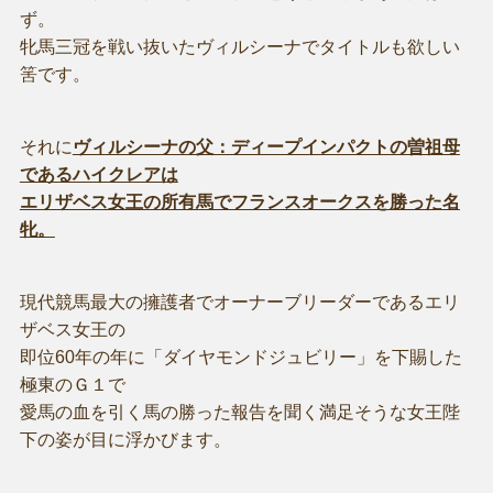
ず。
牝馬三冠を戦い抜いたヴィルシーナでタイトルも欲しい
筈です。
それに
ヴィルシーナの父：ディープインパクトの曽祖母
であるハイクレアは
エリザベス女王の所有馬でフランスオークスを勝った名
牝。
現代競馬最大の擁護者でオーナーブリーダーであるエリ
ザベス女王の
即位60年の年に「ダイヤモンドジュビリー」を下賜した
極東のＧ１で
愛馬の血を引く馬の勝った報告を聞く満足そうな女王陛
下の姿が目に浮かびます。