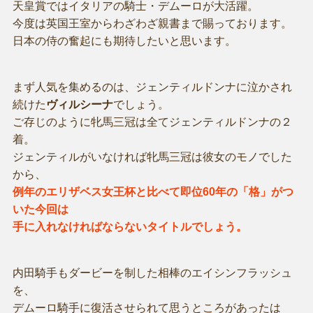
天皇賞ではイタリアの騎士・デムーロが大活躍。
今度は英国王室からわざわざ親書まで賜っております。
日本の侍の奮起にも期待したいと思います。
まず人気を集めるのは、ジェンティルドンナに泣かされ
続けた
ヴィルシーナ
でしょう。
ご存じのように牝馬三冠は全てジェンティルドンナの２
着。
ジェンティルがいなければ牝馬三冠は彼女のモノでした
から、
例年のエリザベス女王杯と比べて即位60年の「格」がつ
いた今回は
手に入れなければならないタイトルでしょう。
内田騎手もダービーを制した相棒のエイシンフラッシュ
を、
デムーロ騎手に復活させられて思うところがあったは