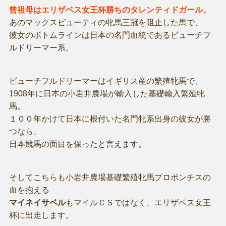
曾祖母はエリザベス女王杯勝ちのタレンティドガール。
あのマックスビューティの牝馬三冠を阻止した馬で、
彼女のボトムラインは日本の名門血統であるビューチフ
ルドリーマー系。
ビューチフルドリーマーはイギリス産の繁殖牝馬で、
1908年に日本の小岩井農場が輸入した基礎輸入繁殖牝
馬。
１００年かけて日本に根付いた名門牝系出身の彼女が勝
つなら、
日本競馬の面目を保ったと言えます。
そしてこちらも小岩井農場基礎繁殖牝馬プロポンチスの
血を抱える
マイネイサベル
もマイルＣＳではなく、エリザベス女王
杯に出走します。