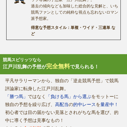
過去の傾向なども加味した総合的な見解と、いち
競馬ファンとしての純粋な視点も忘れないロマン
派予想家。
得意な予想スタイル：単複・ワイド・三連単 な
ど
競馬スピリッツなら
完全無料
江戸川乱舞の予想が
で見られる！
平凡サラリーマンから、独自の「逆走競馬予想」で競馬
評論家に転身した江戸川乱舞。
「勝つ馬」
ではなく
「負ける馬」から選ぶ
をモットーに
独自の予想を繰り広げ、
高配当
の
的中レース
を
量産中！
初心者では目の届かない見落とされがちな馬を選び、的
中に導く予想は見事なもの！