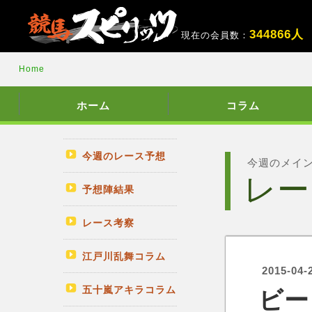
3
4
4
8
6
6
人
現在の会員数：
Home
ホーム
コラム
今週のレース予想
今週のメイ
レー
予想陣結果
レース考察
江戸川乱舞コラム
2015-04-
五十嵐アキラコラム
ビー