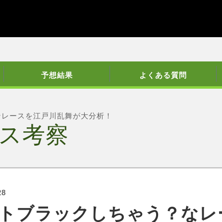
予想結果
よくある質問
ンレースを江戸川乱舞が大分析！
ス考察
28
トブラックしちゃう？なレ