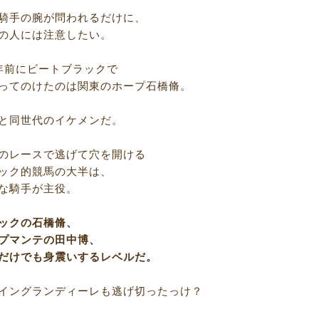
騎手の腕が問われるだけに、
の人には注意したい。
年前にビートブラックで
ってのけたのは関東のホープ石橋脩。
と同世代のイケメンだ。
のレースで逃げて穴を開ける
ック的競馬の大半は、
な騎手が主役。
ックの石橋脩、
プマンテの田中博、
だけでも身震いするレベルだ。
イングランディーレも逃げ切ったっけ？