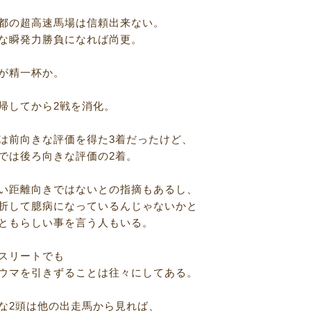
都の超高速馬場は信頼出来ない。
な瞬発力勝負になれば尚更。
が精一杯か。
帰してから2戦を消化。
は前向きな評価を得た3着だったけど、
では後ろ向きな評価の2着。
い距離向きではないとの指摘もあるし、
折して臆病になっているんじゃないかと
ともらしい事を言う人もいる。
スリートでも
ウマを引きずることは往々にしてある。
な2頭は他の出走馬から見れば、