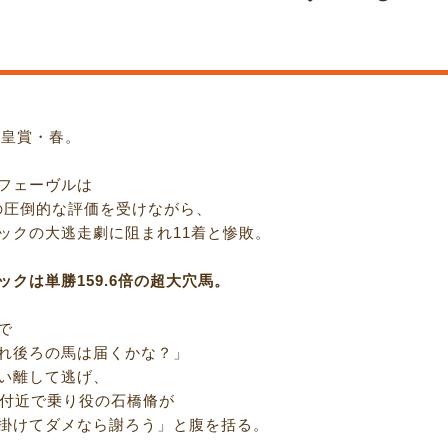
天皇賞・春。
フェーヴルは
倍の圧倒的な評価を受けながら、
ックの大逃走劇に阻まれ11着と惨敗。
ックは単勝159.6倍の超大穴馬。
で
れ後ろの馬は届くかな？」
い離して逃げ、
0m付近で乗り役の石橋脩が
掛けてダメなら謝ろう」と腹を括る。