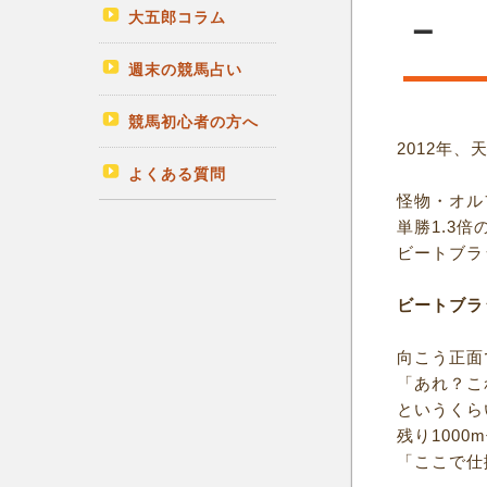
大五郎コラム
－
週末の競馬占い
競馬初心者の方へ
2012年、
よくある質問
怪物・オル
単勝1.3
ビートブラ
ビートブラ
向こう正面
「あれ？こ
というくら
残り100
「ここで仕