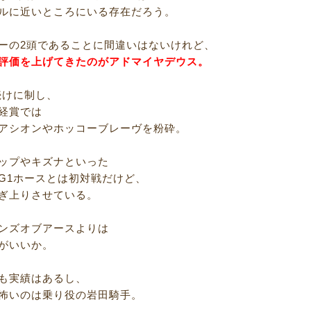
ルに近いところにいる存在だろう。
ーの2頭であることに間違いはないけれど、
評価を上げてきたのがアドマイヤデウス。
続けに制し、
経賞では
アシオンやホッコーブレーヴを粉砕。
ップやキズナといった
G1ホースとは初対戦だけど、
ぎ上りさせている。
ンズオブアースよりは
がいいか。
も実績はあるし、
怖いのは乗り役の岩田騎手。