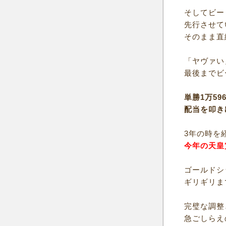
そしてビー
先行させて
そのまま直
「ヤヴァい
最後までビ
単勝1万59
配当を叩き
3年の時を
今年の天皇
ゴールドシ
ギリギリま
完璧な調整
急ごしらえ