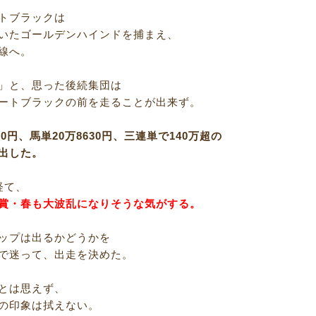
トブラックは
いたゴールデンハインドを捕まえ、
線へ。
」と、思った後続集団は
ートブラックの前を走ることが出来ず。
60円、馬単20万8630円、三連単で140万超の
出した。
経て、
賞・春も大波乱になりそうな気がする。
ップは出るかどうかを
で迷って、出走を決めた。
とは思えず、
の印象は拭えない。