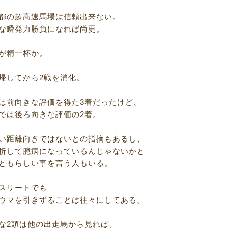
都の超高速馬場は信頼出来ない。
な瞬発力勝負になれば尚更。
が精一杯か。
帰してから2戦を消化。
は前向きな評価を得た3着だったけど、
では後ろ向きな評価の2着。
い距離向きではないとの指摘もあるし、
折して臆病になっているんじゃないかと
ともらしい事を言う人もいる。
スリートでも
ウマを引きずることは往々にしてある。
な2頭は他の出走馬から見れば、