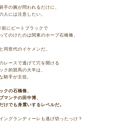
騎手の腕が問われるだけに、
の人には注意したい。
年前にビートブラックで
ってのけたのは関東のホープ石橋脩。
と同世代のイケメンだ。
のレースで逃げて穴を開ける
ック的競馬の大半は、
な騎手が主役。
ックの石橋脩、
プマンテの田中博、
だけでも身震いするレベルだ。
イングランディーレも逃げ切ったっけ？