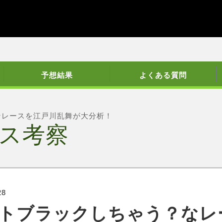
予想結果
よくある質問
ンレースを江戸川乱舞が大分析！
ス考察
28
トブラックしちゃう？なレ