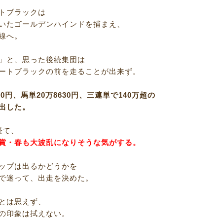
トブラックは
いたゴールデンハインドを捕まえ、
線へ。
」と、思った後続集団は
ートブラックの前を走ることが出来ず。
60円、馬単20万8630円、三連単で140万超の
出した。
経て、
賞・春も大波乱になりそうな気がする。
ップは出るかどうかを
で迷って、出走を決めた。
とは思えず、
の印象は拭えない。