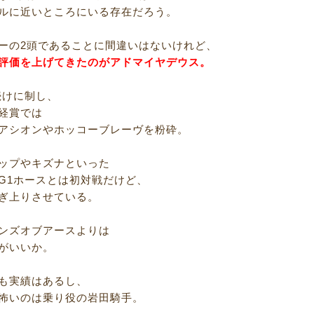
ルに近いところにいる存在だろう。
ーの2頭であることに間違いはないけれど、
評価を上げてきたのがアドマイヤデウス。
続けに制し、
経賞では
アシオンやホッコーブレーヴを粉砕。
ップやキズナといった
G1ホースとは初対戦だけど、
ぎ上りさせている。
ンズオブアースよりは
がいいか。
も実績はあるし、
怖いのは乗り役の岩田騎手。