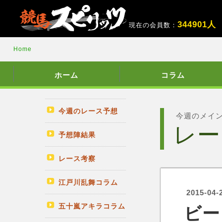
3
4
4
9
0
1
人
現在の会員数：
Home
ホーム
コラム
今週のレース予想
今週のメイ
レー
予想陣結果
レース考察
江戸川乱舞コラム
2015-04-
五十嵐アキラコラム
ビー