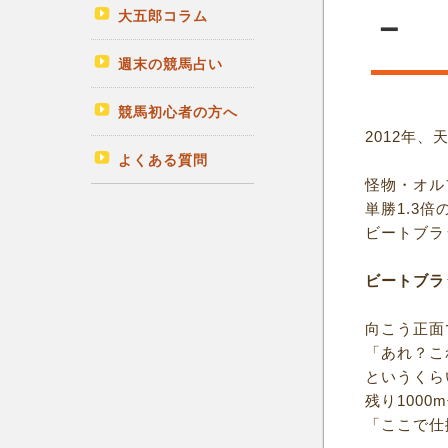
大五郎コラム
－
週末の競馬占い
競馬初心者の方へ
2012年、
よくある質問
怪物・オル
単勝1.3
ビートブラ
ビートブラ
向こう正面
「あれ？こ
というくら
残り100
「ここで仕