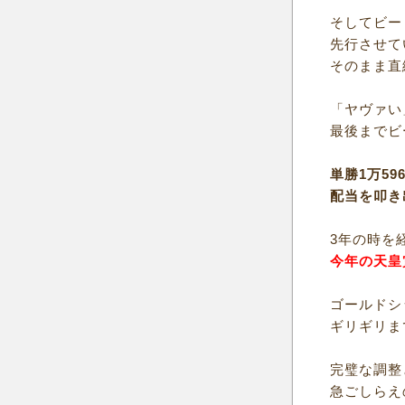
そしてビー
先行させて
そのまま直
「ヤヴァい
最後までビ
単勝1万59
配当を叩き
3年の時を
今年の天皇
ゴールドシ
ギリギリま
完璧な調整
急ごしらえ