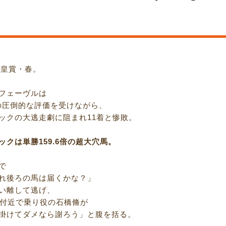
天皇賞・春。
フェーヴルは
倍の圧倒的な評価を受けながら、
ックの大逃走劇に阻まれ11着と惨敗。
ックは単勝159.6倍の超大穴馬。
で
れ後ろの馬は届くかな？」
い離して逃げ、
0m付近で乗り役の石橋脩が
掛けてダメなら謝ろう」と腹を括る。