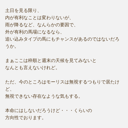
土日を見る限り、
内が有利なことは変わりないが、
雨が降るなど、なんらかの要因で、
外が有利の馬場になるなら、
追い込みタイプの馬にもチャンスがあるのではないだろ
うか。
まぁここは枠順と週末の天候を見てみないと
なんとも言えないけれど。
ただ、今のところはモーリスは無視するつもりで居たけ
ど、
無視できない存在なような気もする。
本命にはしないだろうけど・・・くらいの
方向性でおります。