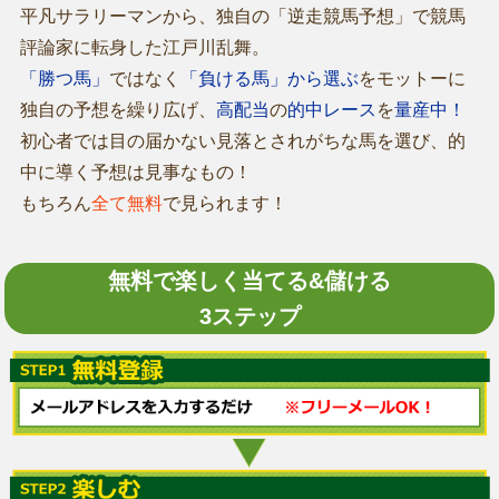
平凡サラリーマンから、独自の「逆走競馬予想」で競馬
評論家に転身した江戸川乱舞。
「勝つ馬」
ではなく
「負ける馬」から選ぶ
をモットーに
独自の予想を繰り広げ、
高配当
の
的中レース
を
量産中！
初心者では目の届かない見落とされがちな馬を選び、的
中に導く予想は見事なもの！
もちろん
全て無料
で見られます！
無料で楽しく当てる&儲ける
3ステップ