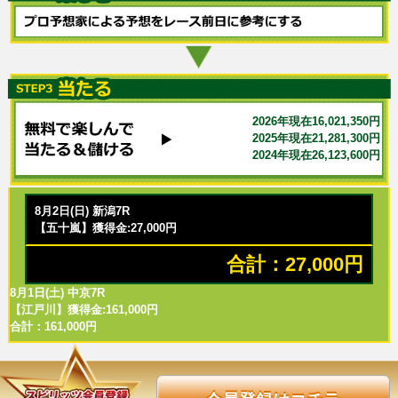
2026年現在16,021,350円
2025年現在21,281,300円
2024年現在26,123,600円
8月2日(日) 新潟7R
【五十嵐】獲得金:27,000円
合計：27,000円
8月1日(土) 中京7R
【江戸川】獲得金:161,000円
合計：161,000円