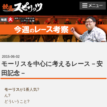
2015-06-02
モーリスを中心に考えるレース－安
田記念－
モーリス
が1番人気?
ん?
どういうこと?