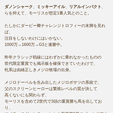
ダノンシャーク
、
ミッキーアイル
、
リアルインパクト
、
らを抑えて、モーリスが想定1番人気とのこと。
たしかにダービー卿チャレンジトロフィーの末脚を見れ
ば、
注目をしないわけにはいかない。
1000万→1600万→G3と連勝中。
昨年クラシック戦線にはわずかに乗れなかったものの
世代限定重賞でも掲示板を確保できていたわけで、
牝系は由緒正しきメジロ牧場の出身。
メジロドーベルを生み出したメジロボサツの系統で、
父のスクリーンヒーローは繁殖レベルの質が決して
高くないにも関わらず、
モーリスを含めて2世代で3頭の重賞勝ち馬を出してお
り、