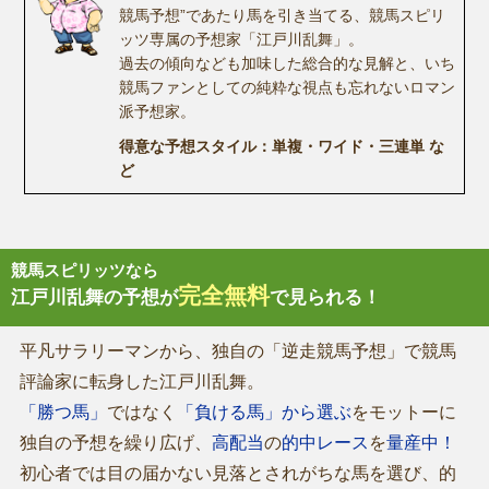
競馬予想”であたり馬を引き当てる、競馬スピリ
ッツ専属の予想家「江戸川乱舞」。
過去の傾向なども加味した総合的な見解と、いち
競馬ファンとしての純粋な視点も忘れないロマン
派予想家。
得意な予想スタイル：単複・ワイド・三連単 な
ど
競馬スピリッツなら
完全無料
江戸川乱舞の予想が
で見られる！
平凡サラリーマンから、独自の「逆走競馬予想」で競馬
評論家に転身した江戸川乱舞。
「勝つ馬」
ではなく
「負ける馬」から選ぶ
をモットーに
独自の予想を繰り広げ、
高配当
の
的中レース
を
量産中！
初心者では目の届かない見落とされがちな馬を選び、的