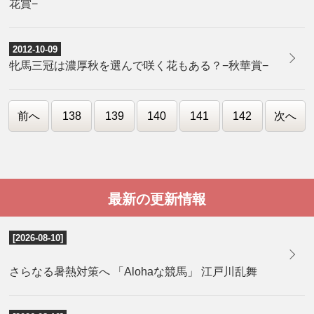
花賞−
2012-10-09
牝馬三冠は濃厚秋を選んで咲く花もある？−秋華賞−
前へ
138
139
140
141
142
次へ
最新の更新情報
[2026-08-10]
さらなる暑熱対策へ 「Alohaな競馬」 江戸川乱舞