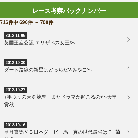
レース考察バックナンバー
716件中 696件 ～ 700件
2012-11-06
英国王室公認-エリザベス女王杯-
2012-10-30
ダート路線の新星はどっちだ?-みやこS-
2012-10-23
7年ぶりの天覧競馬、またドラマが起こるのか-天皇
賞秋-
2012-10-16
皐月賞馬ＶＳ日本ダービー馬、真の世代最強は？−菊