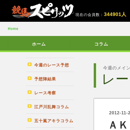
3
4
4
9
0
1
人
現在の会員数：
Home
ホーム
コラム
今週のレース予想
今週のメイ
レー
予想陣結果
レース考察
江戸川乱舞コラム
2012-11-
五十嵐アキラコラム
ＡＫ