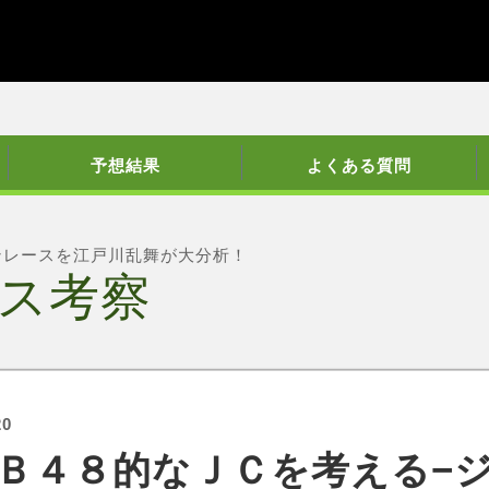
予想結果
よくある質問
ンレースを江戸川乱舞が大分析！
ス考察
20
Ｂ４８的なＪＣを考える−