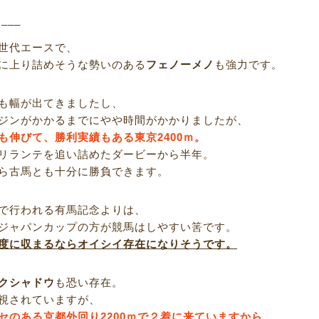
R___
世代エースで、
に上り詰めそうな勢いのある
フェノーメノ
も強力です。
も幅が出てきましたし、
ジンがかかるまでにやや時間がかかりましたが、
も伸びて、勝利実績もある東京2400ｍ。
リランテを追い詰めたダービーから半年。
ら古馬とも十分に勝負できます。
で行われる有馬記念よりは、
ジャパンカップの方が競馬はしやすい筈です。
度に収まるならオイシイ存在になりそうです。
クシャドウ
も恐い存在。
視されていますが、
セのある京都外回り2200ｍで２着に来ていますから、