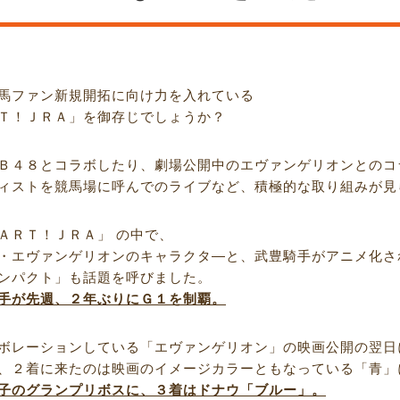
馬ファン新規開拓に向け力を入れている
Ｔ！ＪＲＡ」を御存じでしょうか？
Ｂ４８とコラボしたり、劇場公開中のエヴァンゲリオンとのコ
ィストを競馬場に呼んでのライブなど、積極的な取り組みが見
ＡＲＴ！ＪＲＡ」 の中で、
・エヴァンゲリオンのキャラクタ―と、武豊騎手がアニメ化さ
ンパクト」も話題を呼びました。
手が先週、２年ぶりにＧ１を制覇。
ボレーションしている「エヴァンゲリオン」の映画公開の翌日
、２着に来たのは映画のイメージカラーともなっている「青」
子のグランプリボスに、３着はドナウ「ブルー」。