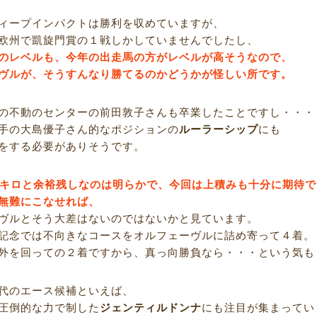
ィープインパクトは勝利を収めていますが、
欧州で凱旋門賞の１戦しかしていませんでしたし、
のレベルも、今年の出走馬の方がレベルが高そうなので、
ヴルが、そうすんなり勝てるのかどうかが怪しい所です。
の不動のセンターの前田敦子さんも卒業したことですし・・・
手の大島優子さん的なポジションの
ルーラーシップ
にも
をする必要がありそうです。
8キロと余裕残しなのは明らかで、今回は上積みも十分に期待
無難にこなせれば、
ヴルとそう大差はないのではないかと見ています。
記念では不向きなコースをオルフェーヴルに詰め寄って４着。
外を回っての２着ですから、真っ向勝負なら・・・という気も
代のエース候補といえば、
圧倒的な力で制した
ジェンティルドンナ
にも注目が集まってい