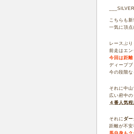
___SILVE
こちらも新
一気に頂点
レースぶり
前走はエン
今回は距離
ディープブ
今の段階な
それに中山
広い府中の
４番人気程
それに
ダー
距離が不安
馬自身もク