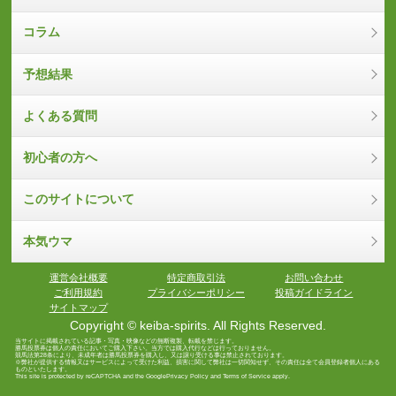
コラム
予想結果
よくある質問
初心者の方へ
このサイトについて
本気ウマ
運営会社概要
特定商取引法
お問い合わせ
ご利用規約
プライバシーポリシー
投稿ガイドライン
サイトマップ
Copyright © keiba-spirits. All Rights Reserved.
当サイトに掲載されている記事・写真・映像などの無断複製、転載を禁じます。
勝馬投票券は個人の責任においてご購入下さい。当方では購入代行などは行っておりません。
競馬法第28条により、未成年者は勝馬投票券を購入し、又は譲り受ける事は禁止されております。
※弊社が提供する情報又はサービスによって受けた利益、損害に関して弊社は一切関知せず、その責任は全て会員登録者個人にある
ものといたします。
This site is protected by reCAPTCHA and the Google
Privacy Policy
and
Terms of Service
apply.