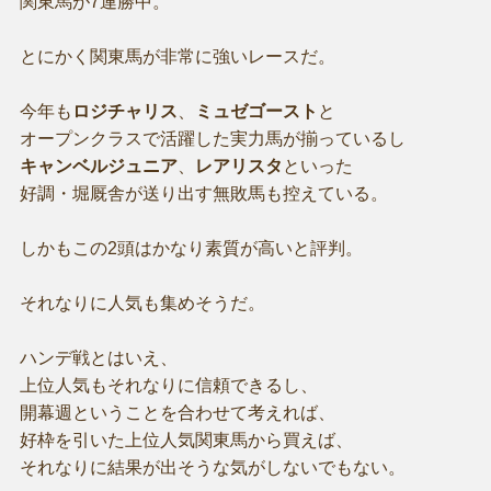
関東馬が7連勝中。
とにかく関東馬が非常に強いレースだ。
今年も
ロジチャリス
、
ミュゼゴースト
と
オープンクラスで活躍した実力馬が揃っているし
キャンベルジュニア
、
レアリスタ
といった
好調・堀厩舎が送り出す無敗馬も控えている。
しかもこの2頭はかなり素質が高いと評判。
それなりに人気も集めそうだ。
ハンデ戦とはいえ、
上位人気もそれなりに信頼できるし、
開幕週ということを合わせて考えれば、
好枠を引いた上位人気関東馬から買えば、
それなりに結果が出そうな気がしないでもない。