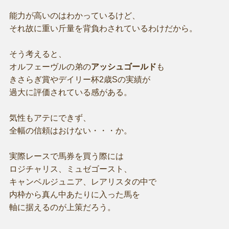
能力が高いのはわかっているけど、
それ故に重い斤量を背負わされているわけだから。
そう考えると、
オルフェーヴルの弟の
アッシュゴールド
も
きさらぎ賞やデイリー杯2歳Sの実績が
過大に評価されている感がある。
気性もアテにできず、
全幅の信頼はおけない・・・か。
実際レースで馬券を買う際には
ロジチャリス、ミュゼゴースト、
キャンベルジュニア、レアリスタの中で
内枠から真ん中あたりに入った馬を
軸に据えるのが上策だろう。