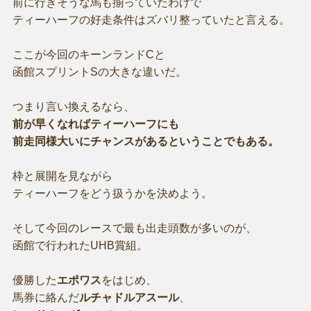
前に行きそうな馬も揃っていたわけで
ティーハーフの好走条件はズバリ整っていたと言える。
ここが今回のキーンランドCと
函館スプリントSの大きな違いだ。
つまり言い換えるなら、
前が早くなればティーハーフにも
前走同様大いにチャンスがあるということでもある。
枠と展開を見ながら
ティーハーフをどう扱うかを決めよう。
そして今回のレースで最も出走頭数が多いのが、
函館で行われたUHB賞組。
優勝した
エポワス
をはじめ、
馬券に絡んだ
ルチャドルアスール
、