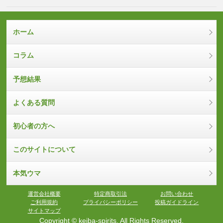
ホーム
コラム
予想結果
よくある質問
初心者の方へ
このサイトについて
本気ウマ
運営会社概要
特定商取引法
お問い合わせ
ご利用規約
プライバシーポリシー
投稿ガイドライン
サイトマップ
Copyright © keiba-spirits. All Rights Reserved.