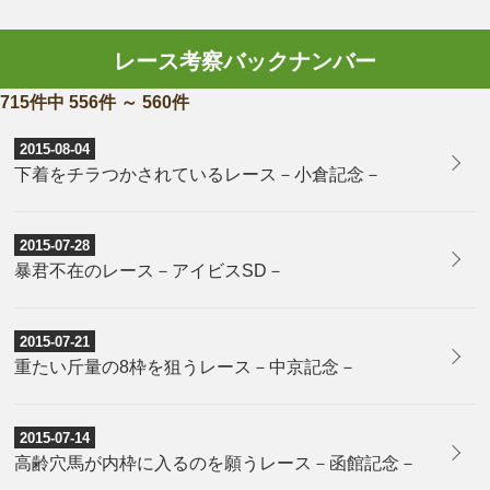
レース考察バックナンバー
715件中 556件 ～ 560件
2015-08-04
下着をチラつかされているレース－小倉記念－
2015-07-28
暴君不在のレース－アイビスSD－
2015-07-21
重たい斤量の8枠を狙うレース－中京記念－
2015-07-14
高齢穴馬が内枠に入るのを願うレース－函館記念－