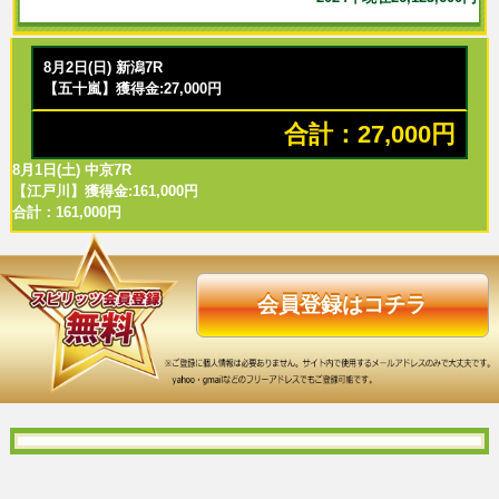
8月2日(日) 新潟7R
【五十嵐】獲得金:27,000円
合計：27,000円
8月1日(土) 中京7R
【江戸川】獲得金:161,000円
合計：161,000円
会員登録はコチラ