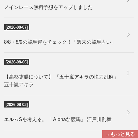
メインレース無料予想をアップしました
[2026-08-07]
8/8・8/9の競馬運をチェック！「週末の競馬占い」
[2026-08-06]
【高杉吏麒について】 「五十嵐アキラの快刀乱麻」
五十嵐アキラ
[2026-08-03]
エルムSを考える。 「Alohaな競馬」 江戸川乱舞
→もっと見る