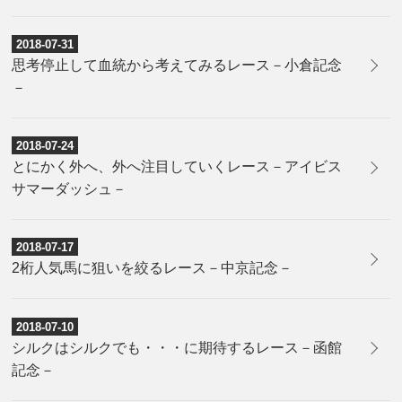
2018-07-31
思考停止して血統から考えてみるレース－小倉記念
－
2018-07-24
とにかく外へ、外へ注目していくレース－アイビス
サマーダッシュ－
2018-07-17
2桁人気馬に狙いを絞るレース－中京記念－
2018-07-10
シルクはシルクでも・・・に期待するレース－函館
記念－