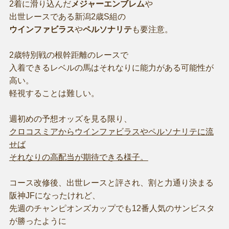
2着に滑り込んだ
メジャーエンブレム
や
出世レースである新潟2歳S組の
ウインファビラス
や
ペルソナリテ
も要注意。
2歳特別戦の根幹距離のレースで
入着できるレベルの馬はそれなりに能力がある可能性が
高い。
軽視することは難しい。
週初めの予想オッズを見る限り、
クロコスミアからウインファビラスやペルソナリテに流
せば
それなりの高配当が期待できる様子。
コース改修後、出世レースと評され、割と力通り決まる
阪神JFになったけれど、
先週のチャンピオンズカップでも12番人気のサンビスタ
が勝ったように