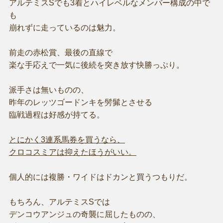
アルテミスSでも3着とハイレベルなメンバー構成の中で
も
崩れずに走っているのは魅力。
前走の赤松賞、最後の直線で
楽な手応えで一気に後続を突き放す快勝っぷり。
派手さは無いものの、
昨年のレッツゴードンキを髣髴とさせる
臨戦過程は好感が持てる。
とにかく3連系馬券を買うなら、
クロコスミアは抑えたほうがいい。
個人的には複勝・ワイドはドカンと買うつもりだ。
もちろん、アルテミスSでは
デンコウアンジュの奇襲に屈したものの、