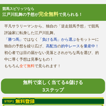
競馬スピリッツなら
完全無料
江戸川乱舞の予想が
で見られる！
平凡サラリーマンから、独自の「逆走競馬予想」で競馬
評論家に転身した江戸川乱舞。
「勝つ馬」
ではなく
「負ける馬」から選ぶ
をモットーに
独自の予想を繰り広げ、
高配当
の
的中レース
を
量産中！
初心者では目の届かない見落とされがちな馬を選び、的
中に導く予想は見事なもの！
もちろん
全て無料
で見られます！
無料で楽しく当てる&儲ける
3ステップ