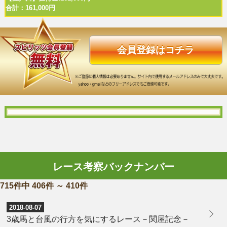
合計：161,000円
会員登録はコチラ
レース考察バックナンバー
715件中 406件 ～ 410件
2018-08-07
3歳馬と台風の行方を気にするレース－関屋記念－