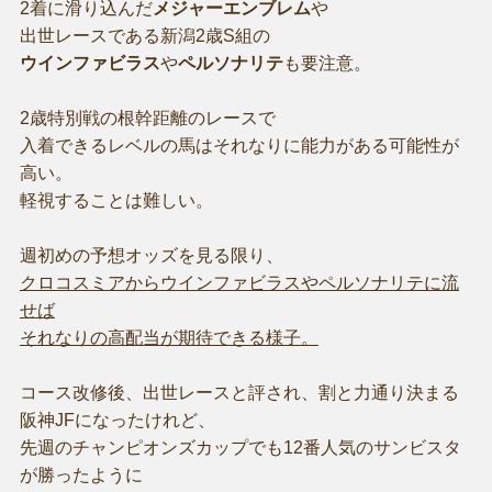
2着に滑り込んだ
メジャーエンブレム
や
出世レースである新潟2歳S組の
ウインファビラス
や
ペルソナリテ
も要注意。
2歳特別戦の根幹距離のレースで
入着できるレベルの馬はそれなりに能力がある可能性が
高い。
軽視することは難しい。
週初めの予想オッズを見る限り、
クロコスミアからウインファビラスやペルソナリテに流
せば
それなりの高配当が期待できる様子。
コース改修後、出世レースと評され、割と力通り決まる
阪神JFになったけれど、
先週のチャンピオンズカップでも12番人気のサンビスタ
が勝ったように