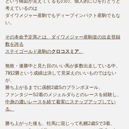
という構図が見えてくるものの、個人的に◎を打とうと
考えているのは
ダイワメジャー産駒でもディープインパクト産駒でもな
い。
その本命予定馬とは、ダイワメジャー産駒並の出走登録
数を誇る
ステイゴールド産駒の
クロコスミア
。
無敗・連勝中と見た目のいい馬が多数出走している中、
7戦2勝という成績は決して見栄えのいいものではない
が、
勝ち上がるまでに函館2歳Sのブランボヌール、
ファンタジーS2着のメジェルダらとのレースを経験し、
中身の濃いレースを経て着実にステップアップしてい
る。
勝ち上がった後も、牡馬に混じって札幌2歳Sで3着、