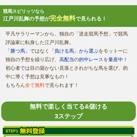
競馬スピリッツなら
完全無料
江戸川乱舞の予想が
で見られる！
平凡サラリーマンから、独自の「逆走競馬予想」で競馬
評論家に転身した江戸川乱舞。
「勝つ馬」
ではなく
「負ける馬」から選ぶ
をモットーに
独自の予想を繰り広げ、
高配当
の
的中レース
を
量産中！
初心者では目の届かない見落とされがちな馬を選び、的
中に導く予想は見事なもの！
もちろん
全て無料
で見られます！
無料で楽しく当てる&儲ける
3ステップ