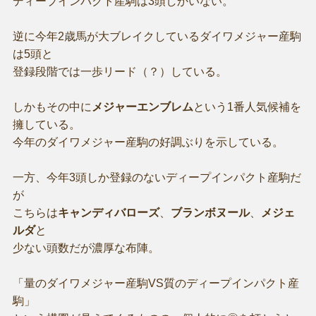
ディープインパクト産駒は3頭しかいない。
逆に今年2歳馬が大ブレイクしているダイワメジャー産駒
は5頭と
登録段階では一歩リード（？）している。
しかもその中に
メジャーエンブレム
という1番人気候補を
擁している。
今年のダイワメジャー産駒の好調ぶりを示している。
一方、今年3頭しか登録のないディープインパクト産駒だ
が
こちらは
キャンディバローズ
、
ブランボヌール
、
メジェ
ルダ
と
少ない頭数だが濃厚な布陣。
「量のダイワメジャー産駒VS質のディープインパクト産
駒」