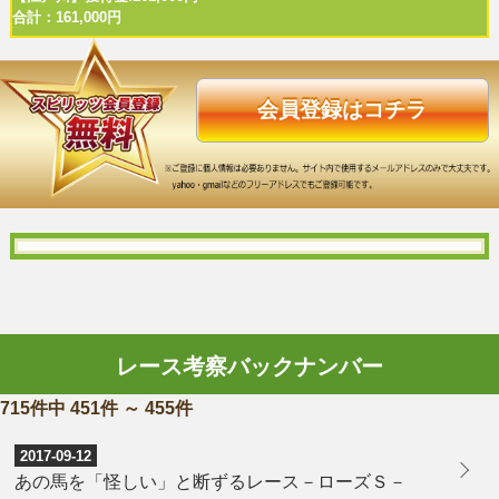
合計：161,000円
会員登録はコチラ
レース考察バックナンバー
715件中 451件 ～ 455件
2017-09-12
あの馬を「怪しい」と断ずるレース－ローズＳ－