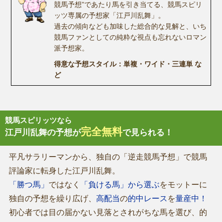
競馬予想”であたり馬を引き当てる、競馬スピリ
ッツ専属の予想家「江戸川乱舞」。
過去の傾向なども加味した総合的な見解と、いち
競馬ファンとしての純粋な視点も忘れないロマン
派予想家。
得意な予想スタイル：単複・ワイド・三連単 な
ど
競馬スピリッツなら
完全無料
江戸川乱舞の予想が
で見られる！
平凡サラリーマンから、独自の「逆走競馬予想」で競馬
評論家に転身した江戸川乱舞。
「勝つ馬」
ではなく
「負ける馬」から選ぶ
をモットーに
独自の予想を繰り広げ、
高配当
の
的中レース
を
量産中！
初心者では目の届かない見落とされがちな馬を選び、的