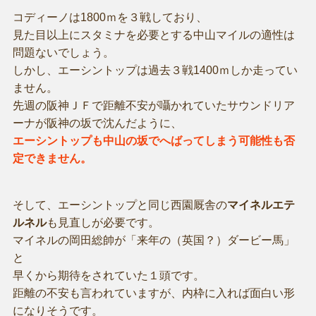
コディーノは1800ｍを３戦しており、
見た目以上にスタミナを必要とする中山マイルの適性は
問題ないでしょう。
しかし、エーシントップは過去３戦1400ｍしか走ってい
ません。
先週の阪神ＪＦで距離不安が囁かれていたサウンドリア
ーナが阪神の坂で沈んだように、
エーシントップも中山の坂でへばってしまう可能性も否
定できません。
そして、エーシントップと同じ西園厩舎の
マイネルエテ
ルネル
も見直しが必要です。
マイネルの岡田総帥が「来年の（英国？）ダービー馬」
と
早くから期待をされていた１頭です。
距離の不安も言われていますが、内枠に入れば面白い形
になりそうです。