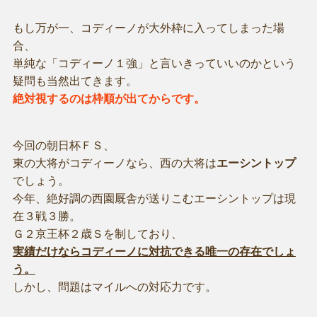
もし万が一、コディーノが大外枠に入ってしまった場
合、
単純な「コディーノ１強」と言いきっていいのかという
疑問も当然出てきます。
絶対視するのは枠順が出てからです。
今回の朝日杯ＦＳ、
東の大将がコディーノなら、西の大将は
エーシントップ
でしょう。
今年、絶好調の西園厩舎が送りこむエーシントップは現
在３戦３勝。
Ｇ２京王杯２歳Ｓを制しており、
実績だけならコディーノに対抗できる唯一の存在でしょ
う。
しかし、問題はマイルへの対応力です。