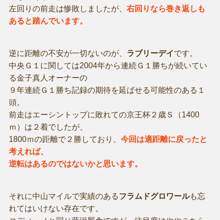
左回りの前走は惨敗しましたが、
右回りなら巻き返しも
あると踏んでいます。
逆に距離の不安が一切ないのが、
ラブリーデイ
です。
中央Ｇ１に関しては2004年から連続Ｇ１勝ちが続いてい
る金子真人オーナーの
９年連続Ｇ１勝ち記録の期待を延ばせる可能性のある１
頭。
前走はエーシントップに敗れての京王杯２歳Ｓ（1400
ｍ）は２着でしたが、
1800ｍの距離で２勝しており、
今回は適距離に戻ったと
考えれば、
逆転はあるのではないかと思います。
それに中山マイルで実績のある
フラムドグロワール
も忘
れてはいけない存在です。