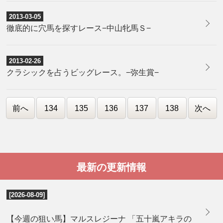
2013-03-05
徹底的に穴馬を探すレース−中山牝馬Ｓ−
2013-02-26
クラシックを占うビッグレース。−弥生賞−
前へ
134
135
136
137
138
次へ
最新の更新情報
[2026-08-09]
【今週の狙い馬】マルスレジーナ 「五十嵐アキラの