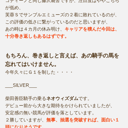
コディーノと同じ藤沢厩舎ですが、注目度はややこちら
が低め、
芙蓉Ｓでサンブルエミューズの２着に敗れているのが、
この評価の低さに繋がっているのだと思いますが、
あの時は４カ月の休み明け、
キャリアを積んだ今回は、
十分巻き返しもあるはずです。
もちろん、巻き返しと言えば、あの騎手の馬を
忘れてはいけません。
今年久々にＧ１を制した・・・・
___SILVER___
柴田善臣騎手の乗る
ネオウィズダム
です。
デビュー前から大きな期待をかけられていましたが、
安定感の無い競馬が評価を落としています。
２勝していますが、
無事、抽選を突破すれば、面白い１
頭になりそうです。