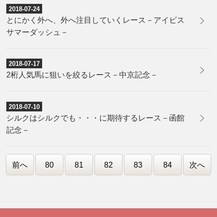
2018-07-24
とにかく外へ、外へ注目していくレース－アイビス
サマーダッシュ－
2018-07-17
2桁人気馬に狙いを絞るレース－中京記念－
2018-07-10
シルクはシルクでも・・・に期待するレース－函館
記念－
前へ
80
81
82
83
84
次へ