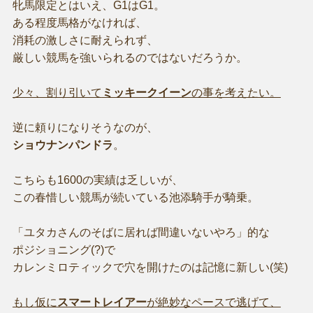
牝馬限定とはいえ、G1はG1。
ある程度馬格がなければ、
消耗の激しさに耐えられず、
厳しい競馬を強いられるのではないだろうか。
少々、割り引いて
ミッキークイーン
の事を考えたい。
逆に頼りになりそうなのが、
ショウナンパンドラ
。
こちらも1600の実績は乏しいが、
この春惜しい競馬が続いている池添騎手が騎乗。
「ユタカさんのそばに居れば間違いないやろ」的な
ポジショニング(?)で
カレンミロティックで穴を開けたのは記憶に新しい(笑)
もし仮に
スマートレイアー
が絶妙なペースで逃げて、