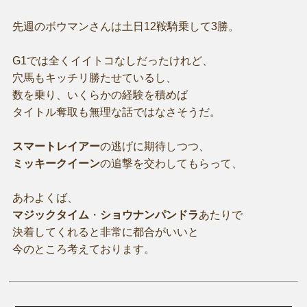
先週のボウマンさんは土日12鞍騎乗して3勝。
G1では全くイイトコなしだったけれど、
穴馬もキッチリ勝たせているし、
数を乗り、いくらかの経験を積めば
タイトル奪取も無理な話ではなさそうだ。
スマートレイアー
の逃げに期待しつつ、
ミッキークイーン
の追撃を交わしてもらって、
あわよくば、
マジックタイム
・
ショウナンパンドラ
あたりで
決着してくれると非常に都合がいいと
今のところ考えております。