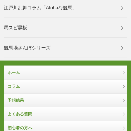
江戸川乱舞コラム「Alohaな競馬」
馬スピ黒板
競馬場さんぽシリーズ
ホーム
コラム
予想結果
よくある質問
初心者の方へ