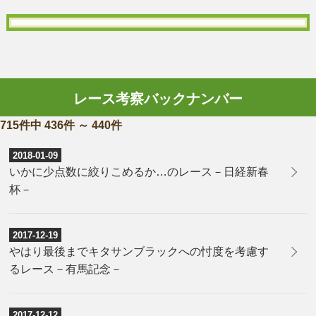
レース考察バックナンバー
715件中 436件 ～ 440件
2018-01-09
いかに少点数に絞りこめるか…のレース－日経新春
杯－
2017-12-19
やはり最後までキタサンブラックへの忖度を考慮す
るレース－有馬記念－
2017-12-12