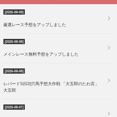
[2026-08-08]
厳選レース予想をアップしました
[2026-08-08]
メインレース無料予想をアップしました
[2026-08-08]
レパードS(G3)穴馬予想大作戦 「大五郎のたわ言」
大五郎
[2026-08-07]