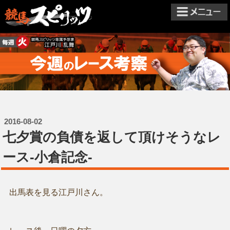
2016-08-02
七夕賞の負債を返して頂けそうなレ
ース-小倉記念-
出馬表を見る江戸川さん。