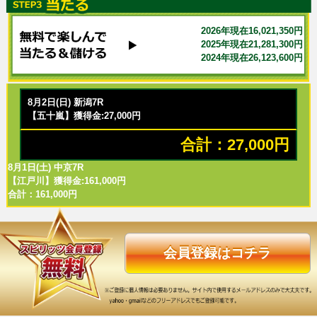
2026年現在16,021,350円
2025年現在21,281,300円
2024年現在26,123,600円
8月2日(日) 新潟7R
【五十嵐】獲得金:27,000円
合計：27,000円
8月1日(土) 中京7R
【江戸川】獲得金:161,000円
合計：161,000円
会員登録はコチラ