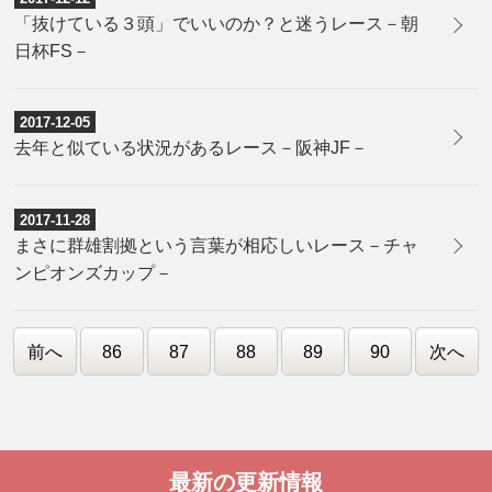
「抜けている３頭」でいいのか？と迷うレース－朝
日杯FS－
2017-12-05
去年と似ている状況があるレース－阪神JF－
2017-11-28
まさに群雄割拠という言葉が相応しいレース－チャ
ンピオンズカップ－
前へ
86
87
88
89
90
次へ
最新の更新情報