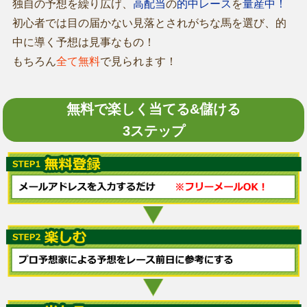
独自の予想を繰り広げ、
高配当
の
的中レース
を
量産中！
初心者では目の届かない見落とされがちな馬を選び、的
中に導く予想は見事なもの！
もちろん
全て無料
で見られます！
無料で楽しく当てる&儲ける
3ステップ