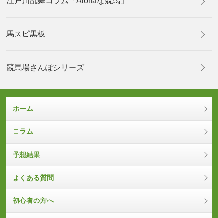
江戸川乱舞コラム「Alohaな競馬」
馬スピ黒板
競馬場さんぽシリーズ
ホーム
コラム
予想結果
よくある質問
初心者の方へ