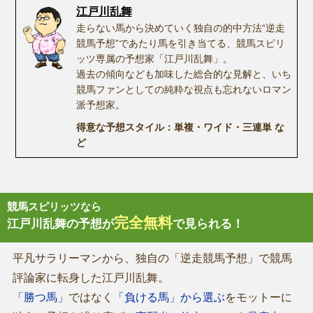
江戸川乱舞
走らない馬から決めていく独自の的中方法“逆走
競馬予想”であたり馬を引き当てる、競馬スピリ
ッツ専属の予想家「江戸川乱舞」。
過去の傾向なども加味した総合的な見解と、いち
競馬ファンとしての純粋な視点も忘れないロマン
派予想家。
得意な予想スタイル：単複・ワイド・三連単 な
ど
競馬スピリッツなら
完全無料
江戸川乱舞の予想が
で見られる！
平凡サラリーマンから、独自の「逆走競馬予想」で競馬
評論家に転身した江戸川乱舞。
「勝つ馬」
ではなく
「負ける馬」から選ぶ
をモットーに