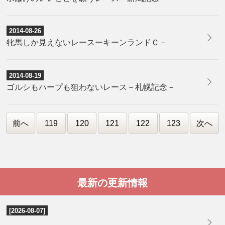
2014-08-26
牝馬しか見えないレースーキーンランドＣ－
2014-08-19
ゴルシもハープも狙わないレース－札幌記念－
前へ
119
120
121
122
123
次へ
最新の更新情報
[2026-08-07]