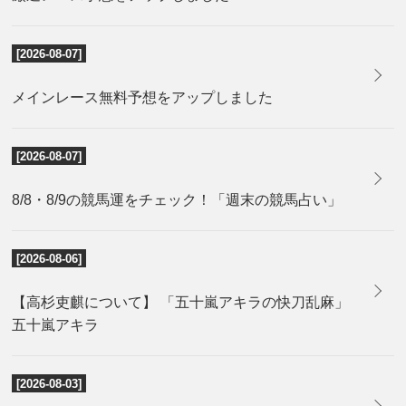
[2026-08-07]
メインレース無料予想をアップしました
[2026-08-07]
8/8・8/9の競馬運をチェック！「週末の競馬占い」
[2026-08-06]
【高杉吏麒について】 「五十嵐アキラの快刀乱麻」
五十嵐アキラ
[2026-08-03]