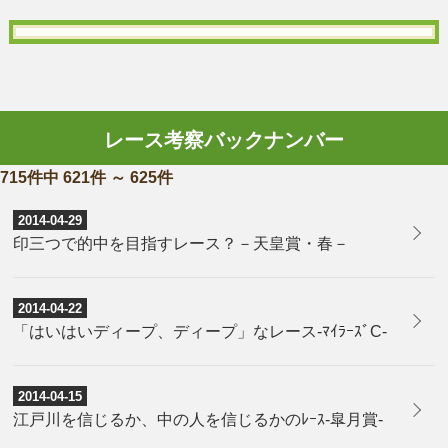
レース考察バックナンバー
715件中 621件 ～ 625件
2014-04-29
印三つで的中を目指すレース？－天皇賞・春－
2014-04-22
「はいはいディープ、ディープ」なレース-ﾏｲﾗｰｽﾞC-
2014-04-15
江戸川を信じるか、中の人を信じるかのﾚｰｽ-皐月賞-