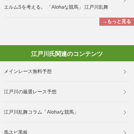
エルムSを考える。 「Alohaな競馬」 江戸川乱舞
→もっと見る
江戸川氏関連のコンテンツ
メインレース無料予想
江戸川の厳選レース予想
江戸川乱舞コラム「Alohaな競馬」
馬スピ黒板