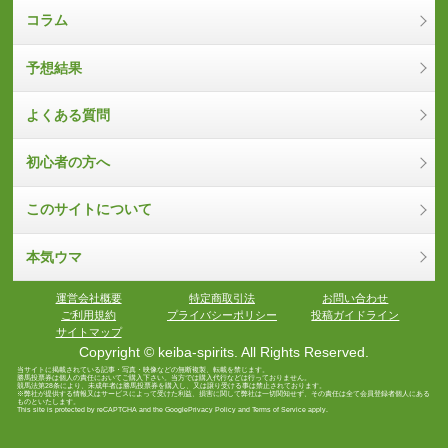
コラム
予想結果
よくある質問
初心者の方へ
このサイトについて
本気ウマ
運営会社概要
特定商取引法
お問い合わせ
ご利用規約
プライバシーポリシー
投稿ガイドライン
サイトマップ
Copyright © keiba-spirits. All Rights Reserved.
当サイトに掲載されている記事・写真・映像などの無断複製、転載を禁じます。
勝馬投票券は個人の責任においてご購入下さい。当方では購入代行などは行っておりません。
競馬法第28条により、未成年者は勝馬投票券を購入し、又は譲り受ける事は禁止されております。
※弊社が提供する情報又はサービスによって受けた利益、損害に関して弊社は一切関知せず、その責任は全て会員登録者個人にある
ものといたします。
This site is protected by reCAPTCHA and the Google
Privacy Policy
and
Terms of Service
apply.