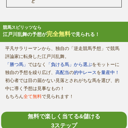
ど
競馬スピリッツなら
完全無料
江戸川乱舞の予想が
で見られる！
平凡サラリーマンから、独自の「逆走競馬予想」で競馬
評論家に転身した江戸川乱舞。
「勝つ馬」
ではなく
「負ける馬」から選ぶ
をモットーに
独自の予想を繰り広げ、
高配当
の
的中レース
を
量産中！
初心者では目の届かない見落とされがちな馬を選び、的
中に導く予想は見事なもの！
もちろん
全て無料
で見られます！
無料で楽しく当てる&儲ける
3ステップ