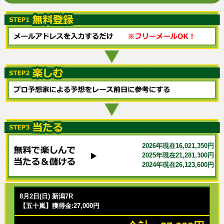
2026年現在16,021,350円
2025年現在21,281,300円
2024年現在26,123,600円
8月2日(日) 新潟7R
【五十嵐】獲得金:27,000円