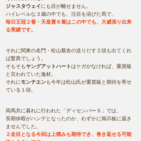
ジャスタウェイ
にも目が離せません。
ハイレベルな３歳の中でも、注目を浴びた馬で、
毎日王冠２着・天皇賞６着はこの中でも、大威張り出来
る実績です。
それに関東の名門・松山厩舎の送りだす２頭も出てくれ
ば驚異でしょう。
そもそも
ヤングアットハート
はケガがなければ、重賞級
と言われていた逸材。
それに
モンテエン
も今年は松山氏が重賞級と期待を寄せ
ている１頭。
両馬共に暮れに行われた「ディセンバーＳ」では、
長期休暇がハンデとなったのか、わずかに掲示板に届き
ませんでした。
２走目となる今回は上積みも期待でき、巻き返せる可能