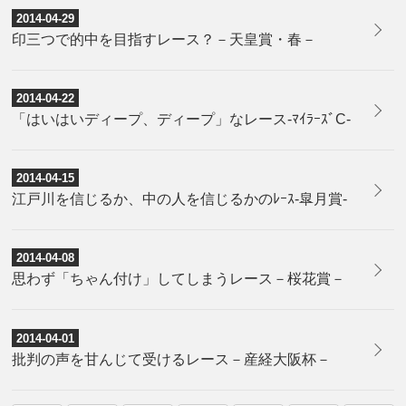
2014-04-29
印三つで的中を目指すレース？－天皇賞・春－
2014-04-22
「はいはいディープ、ディープ」なレース-ﾏｲﾗｰｽﾞC-
2014-04-15
江戸川を信じるか、中の人を信じるかのﾚｰｽ-皐月賞-
2014-04-08
思わず「ちゃん付け」してしまうレース－桜花賞－
2014-04-01
批判の声を甘んじて受けるレース－産経大阪杯－