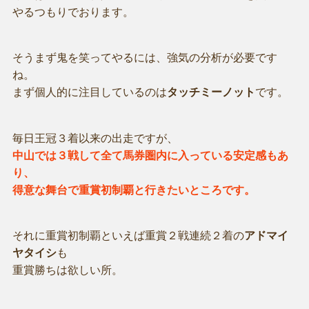
やるつもりでおります。
そうまず鬼を笑ってやるには、強気の分析が必要です
ね。
まず個人的に注目しているのは
タッチミーノット
です。
毎日王冠３着以来の出走ですが、
中山では３戦して全て馬券圏内に入っている安定感もあ
り、
得意な舞台で重賞初制覇と行きたいところです。
それに重賞初制覇といえば重賞２戦連続２着の
アドマイ
ヤタイシ
も
重賞勝ちは欲しい所。