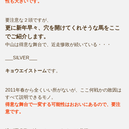
性も大きいです。
要注意な２頭ですが、
更に新年早々、穴を開けてくれそうな馬をここ
でご紹介します。
中山は得意な舞台で、近走惨敗が続いている・・・
___SILVER___
キョウエイストーム
です。
2011年春から全くいい所がないが、ここ何戦かの敗因は
すべて説明できるモノ。
得意な舞台で一変する可能性はおおいにあるので、要注
意です。