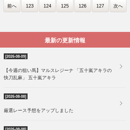
前へ
123
124
125
126
127
次へ
最新の更新情報
[2026-08-09]
【今週の狙い馬】マルスレジーナ 「五十嵐アキラの
快刀乱麻」 五十嵐アキラ
[2026-08-08]
厳選レース予想をアップしました
[2026-08-08]