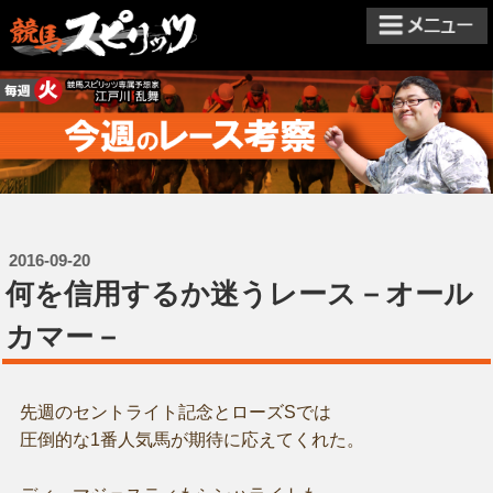
2016-09-20
何を信用するか迷うレース－オール
カマー－
先週のセントライト記念とローズSでは
圧倒的な1番人気馬が期待に応えてくれた。