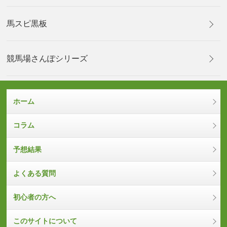
馬スピ黒板
競馬場さんぽシリーズ
ホーム
コラム
予想結果
よくある質問
初心者の方へ
このサイトについて