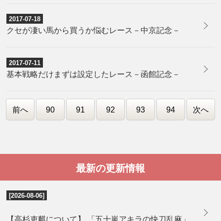
2017-07-18
クセが凄い馬から買うか悩むレース－中京記念－
2017-07-11
基本戦略だけまずは設定したレース－函館記念－
前へ
90
91
92
93
94
次へ
最新の更新情報
[2026-08-06]
【高杉吏麒について】 「五十嵐アキラの快刀乱麻」