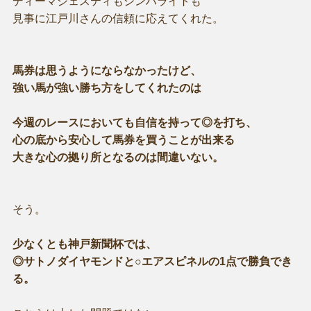
ディーマジェスティもシンハライトも
見事に江戸川さんの信頼に応えてくれた。
馬券は思うようにならなかったけど、
強い馬が強い勝ち方をしてくれたのは
今週のレースにおいても自信を持って◎を打ち、
心の底から安心して馬券を買うことが出来る
大きな心の拠り所となるのは間違いない。
そう。
少なくとも神戸新聞杯では、
◎サトノダイヤモンドと○エアスピネルの1点で勝負でき
る。