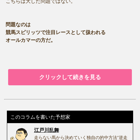
こちらは大した問題ではない。
問題なのは
競馬スピリッツで注目レースとして扱われる
オールカマーの方だ。
クリックして続きを見る
このコラムを書いた予想家
江戸川乱舞
走らない馬から決めていく独自の的中方法“逆走