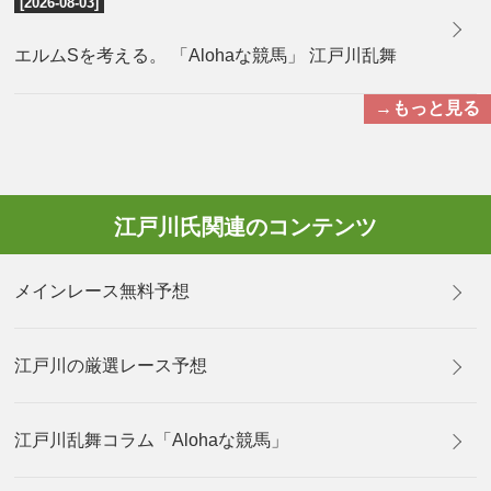
[2026-08-03]
エルムSを考える。 「Alohaな競馬」 江戸川乱舞
→もっと見る
江戸川氏関連のコンテンツ
メインレース無料予想
江戸川の厳選レース予想
江戸川乱舞コラム「Alohaな競馬」