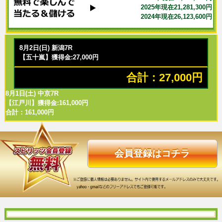
2025年現在21,281,300円
2024年現在26,123,600円
8月2日(日) 新潟7R
【五十嵐】獲得金:27,000円
合計：27,000円
8月1日(土) 中京7R
【江戸川】獲得金:161,000円
合計：161,000円
会員登録はコチラ