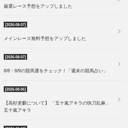
厳選レース予想をアップしました
[2026-08-07]
メインレース無料予想をアップしました
[2026-08-07]
8/8・8/9の競馬運をチェック！「週末の競馬占い」
[2026-08-06]
【高杉吏麒について】 「五十嵐アキラの快刀乱麻」
五十嵐アキラ