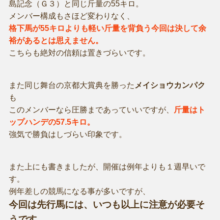
島記念（Ｇ３）と同じ斤量の55キロ。
メンバー構成もさほど変わりなく、
格下馬が55キロよりも軽い斤量を背負う今回は決して余
裕があるとは思えません。
こちらも絶対の信頼は置きづらいです。
また同じ舞台の京都大賞典を勝った
メイショウカンパク
も
このメンバーなら圧勝まであっていいですが、
斤量はト
ップハンデの57.5キロ。
強気で勝負はしづらい印象です。
また上にも書きましたが、開催は例年よりも１週早いで
す。
例年差しの競馬になる事が多いですが、
今回は先行馬には、いつも以上に注意が必要そ
うです。