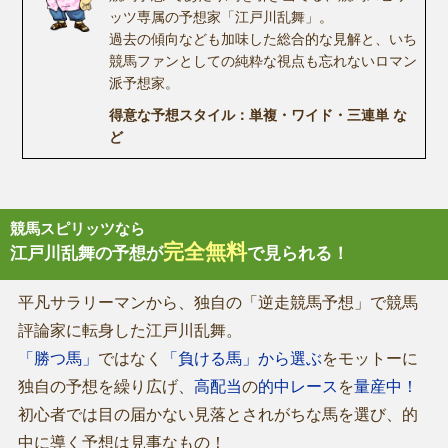
ッツ専属の予想家「江戸川乱舞」。
過去の傾向なども加味した総合的な見解と、いち
競馬ファンとしての純粋な視点も忘れないロマン
派予想家。
得意な予想スタイル：単複・ワイド・三連単 な
ど
競馬スピリッツなら
完全無料
江戸川乱舞の予想が
で見られる！
平凡サラリーマンから、独自の「逆走競馬予想」で競馬
評論家に転身した江戸川乱舞。
「勝つ馬」
ではなく
「負ける馬」から選ぶ
をモットーに
独自の予想を繰り広げ、
高配当
の
的中レース
を
量産中！
初心者では目の届かない見落とされがちな馬を選び、的
中に導く予想は見事なもの！