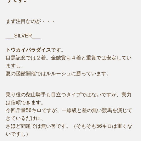
まず注目なのが・・・
___SILVER___
トウカイパラダイス
です。
目黒記念では２着。金鯱賞も４着と重賞では安定してい
ますし、
夏の函館開催ではルルーシュに勝っています。
乗り役の柴山騎手も目立つタイプではないですが、実力
は信頼できます。
今回斤量56キロですが、一線級と差の無い競馬を演じて
きているだけに、
さほど問題では無い筈です。（そもそも56キロは重くな
いですし）