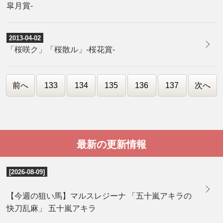
皐月賞-
2013-04-02
「桜咲ク」「桜散ル」-桜花賞-
前へ
133
134
135
136
137
次へ
最新の更新情報
[2026-08-09]
【今週の狙い馬】マルスレジーナ 「五十嵐アキラの
快刀乱麻」 五十嵐アキラ