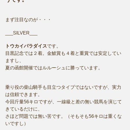
まず注目なのが・・・
___SILVER___
トウカイパラダイス
です。
目黒記念では２着。金鯱賞も４着と重賞では安定してい
ますし、
夏の函館開催ではルルーシュに勝っています。
乗り役の柴山騎手も目立つタイプではないですが、実力
は信頼できます。
今回斤量56キロですが、一線級と差の無い競馬を演じて
きているだけに、
さほど問題では無い筈です。（そもそも56キロは重くな
いですし）