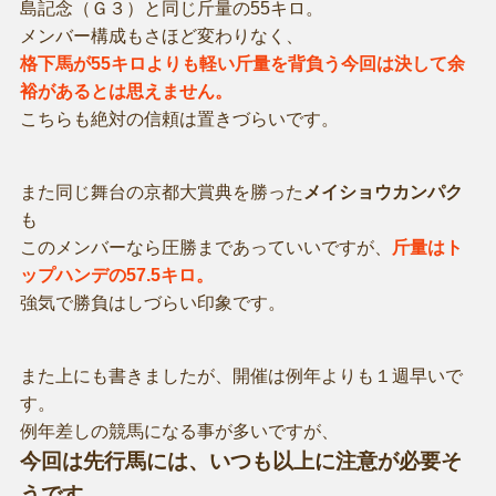
島記念（Ｇ３）と同じ斤量の55キロ。
メンバー構成もさほど変わりなく、
格下馬が55キロよりも軽い斤量を背負う今回は決して余
裕があるとは思えません。
こちらも絶対の信頼は置きづらいです。
また同じ舞台の京都大賞典を勝った
メイショウカンパク
も
このメンバーなら圧勝まであっていいですが、
斤量はト
ップハンデの57.5キロ。
強気で勝負はしづらい印象です。
また上にも書きましたが、開催は例年よりも１週早いで
す。
例年差しの競馬になる事が多いですが、
今回は先行馬には、いつも以上に注意が必要そ
うです。