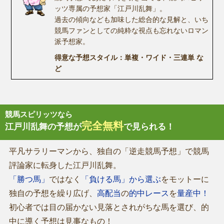
ッツ専属の予想家「江戸川乱舞」。
過去の傾向なども加味した総合的な見解と、いち
競馬ファンとしての純粋な視点も忘れないロマン
派予想家。
得意な予想スタイル：単複・ワイド・三連単 な
ど
競馬スピリッツなら
完全無料
江戸川乱舞の予想が
で見られる！
平凡サラリーマンから、独自の「逆走競馬予想」で競馬
評論家に転身した江戸川乱舞。
「勝つ馬」
ではなく
「負ける馬」から選ぶ
をモットーに
独自の予想を繰り広げ、
高配当
の
的中レース
を
量産中！
初心者では目の届かない見落とされがちな馬を選び、的
中に導く予想は見事なもの！