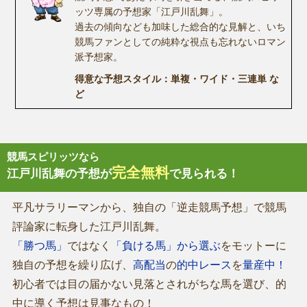
ッツ専属の予想家「江戸川乱舞」。
過去の傾向なども加味した総合的な見解と、いち
競馬ファンとしての純粋な視点も忘れないロマン
派予想家。
得意な予想スタイル：単複・ワイド・三連単 な
ど
競馬スピリッツなら
完全無料
江戸川乱舞の予想が
で見られる！
平凡サラリーマンから、独自の「逆走競馬予想」で競馬
評論家に転身した江戸川乱舞。
「勝つ馬」
ではなく
「負ける馬」から選ぶ
をモットーに
独自の予想を繰り広げ、
高配当
の
的中レース
を
量産中！
初心者では目の届かない見落とされがちな馬を選び、的
中に導く予想は見事なもの！