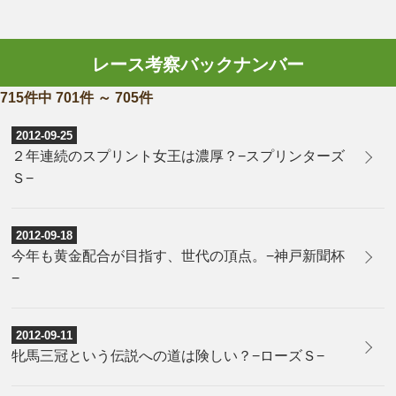
レース考察バックナンバー
715件中 701件 ～ 705件
2012-09-25
２年連続のスプリント女王は濃厚？−スプリンターズ
Ｓ−
2012-09-18
今年も黄金配合が目指す、世代の頂点。−神戸新聞杯
−
2012-09-11
牝馬三冠という伝説への道は険しい？−ローズＳ−