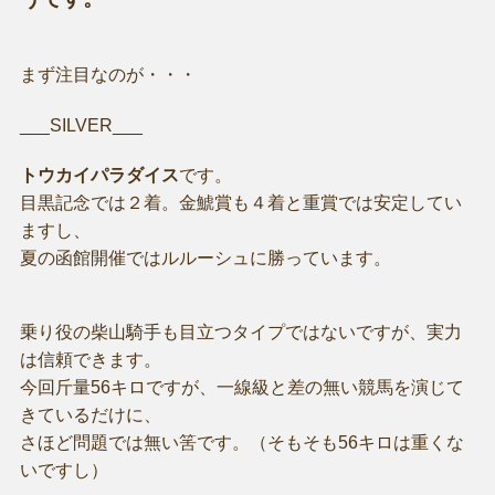
まず注目なのが・・・
___SILVER___
トウカイパラダイス
です。
目黒記念では２着。金鯱賞も４着と重賞では安定してい
ますし、
夏の函館開催ではルルーシュに勝っています。
乗り役の柴山騎手も目立つタイプではないですが、実力
は信頼できます。
今回斤量56キロですが、一線級と差の無い競馬を演じて
きているだけに、
さほど問題では無い筈です。（そもそも56キロは重くな
いですし）