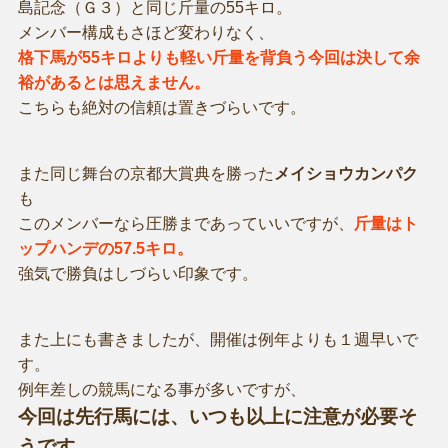
島記念（Ｇ３）と同じ斤量の55キロ。
メンバー構成もさほど変わりなく、
格下馬が55キロよりも軽い斤量を背負う今回は決して余
裕があるとは思えません。
こちらも絶対の信頼は置きづらいです。
また同じ舞台の京都大賞典を勝った
メイショウカンパク
も
このメンバーなら圧勝まであっていいですが、
斤量はト
ップハンデの57.5キロ。
強気で勝負はしづらい印象です。
また上にも書きましたが、開催は例年よりも１週早いで
す。
例年差しの競馬になる事が多いですが、
今回は先行馬には、いつも以上に注意が必要そ
うです。