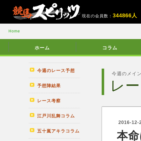
3
4
4
8
6
6
人
現在の会員数：
Home
ホーム
コラム
今週のレース予想
今週のメイ
レー
予想陣結果
レース考察
江戸川乱舞コラム
2016-12-
五十嵐アキラコラム
本命