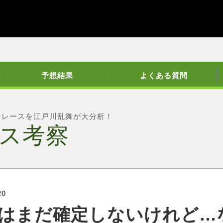
予想結果
よくある質問
ンレースを江戸川乱舞が大分析！
ス考察
20
はまだ確定しないけれど…