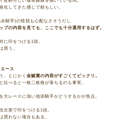
イ産駒らしい成長曲線を描いている馬。
格化してきた感じで頼もしい。
福永騎手)の怪我も心配なさそうだし
ップの内容を見ても、ここでも十分通用するはず。
対に印をつける1頭。
は買う。
ツエース
う。とにかく
金鯱賞の内容がすごくてビックリ。
と比べると一枚二枚格が落ちるのも事実。
を大レースに強い池添騎手がどうするかが焦点。
況次第で印をつける1頭。
は買わない場合もある。