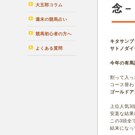
大五郎コラム
念－
週末の競馬占い
競馬初心者の方へ
キタサンブ
よくある質問
サトノダイ
今年の有馬
割って入っ
コース替わ
ゴールドア
上位人気3
安直な結果
この3頭全
結末になっ