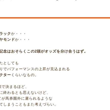
ラック
か・・・
ヤモンド
か・・・
記念はおそらくこの2頭がオッズを分け合うはず。
たとしても
りでパフォーマンスの上昇が見込まれる
クター
くらいなもの。
頭で決まるほど、
に終わるとも思えないけど、
てが馬券圏外に屠られるような
てしまうこともまた考えづらい。