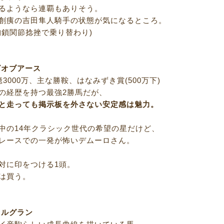
るようなら連覇もありそう。
創痍の吉田隼人騎手の状態が気になるところ。
胸鎖関節捻挫で乗り替わり)
ズオブアース
3000万、主な勝鞍、はなみずき賞(500万下)
の経歴を持つ最強2勝馬だが、
と走っても掲示板を外さない安定感は魅力。
中の14年クラシック世代の希望の星だけど、
レースでの一発が怖いデムーロさん。
対に印をつける1頭。
は買う。
ァルグラン