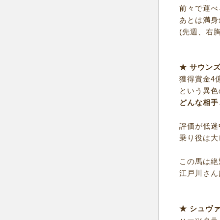
前々で運べ
あとは満身
(先週、右
★ サウン
獲得賞金4億
という異色
どんな相手
評価が低迷
乗り役は大
この馬は絶
江戸川さん
★ シュヴ