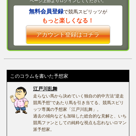
ページ上部よりログインしてください。
無料会員登録
で競馬スピリッツが
もっと楽しくなる！
アカウント登録はコチラ
このコラムを書いた予想家
江戸川乱舞
走らない馬から決めていく独自の的中方法“逆走
競馬予想”であたり馬を引き当てる、競馬スピリ
ッツ専属の予想家「江戸川乱舞」。
過去の傾向なども加味した総合的な見解と、いち
競馬ファンとしての純粋な視点も忘れないロマン
派予想家。