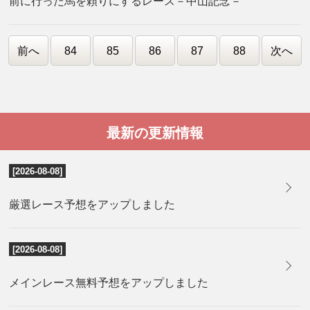
前に行った馬を頼りにするレース－中山記念－
前へ
84
85
86
87
88
次へ
最新の更新情報
[2026-08-08]
厳選レース予想をアップしました
[2026-08-08]
メインレース無料予想をアップしました