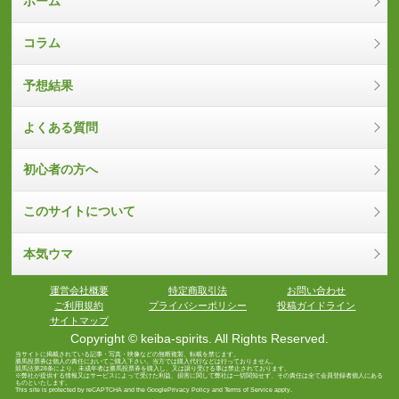
ホーム
コラム
予想結果
よくある質問
初心者の方へ
このサイトについて
本気ウマ
運営会社概要
特定商取引法
お問い合わせ
ご利用規約
プライバシーポリシー
投稿ガイドライン
サイトマップ
Copyright © keiba-spirits. All Rights Reserved.
当サイトに掲載されている記事・写真・映像などの無断複製、転載を禁じます。
勝馬投票券は個人の責任においてご購入下さい。当方では購入代行などは行っておりません。
競馬法第28条により、未成年者は勝馬投票券を購入し、又は譲り受ける事は禁止されております。
※弊社が提供する情報又はサービスによって受けた利益、損害に関して弊社は一切関知せず、その責任は全て会員登録者個人にある
ものといたします。
This site is protected by reCAPTCHA and the Google
Privacy Policy
and
Terms of Service
apply.