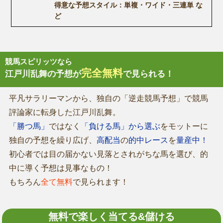
得意な予想スタイル：単複・ワイド・三連単 な
ど
競馬スピリッツなら
完全無料
江戸川乱舞の予想が
で見られる！
平凡サラリーマンから、独自の「逆走競馬予想」で競馬
評論家に転身した江戸川乱舞。
「勝つ馬」
ではなく
「負ける馬」から選ぶ
をモットーに
独自の予想を繰り広げ、
高配当
の
的中レース
を
量産中！
初心者では目の届かない見落とされがちな馬を選び、的
中に導く予想は見事なもの！
もちろん
全て無料
で見られます！
無料で楽しく当てる&儲ける