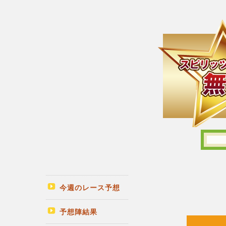
今週のレース予想
予想陣結果