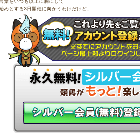
言葉をいつも以上に胸にして
始めとする3日開催に向かうわけだけど、