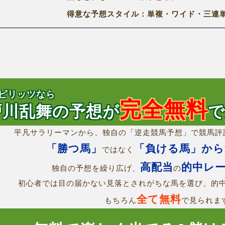
得意な予想スタイル：単複・ワイド・三連単
ピリッツなら
完全無料
戸川乱舞の予想が
平凡サラリーマンから、独自の「逆走競馬予想」で競馬評
「勝つ馬」
「負ける馬」から
ではなく
高配当
的中レ
独自の予想を繰り広げ、
の
初心者では目の届かない見落とされがちな馬を選び、的
全て無料
もちろん
で見られま