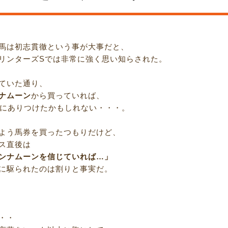
馬は初志貫徹という事が大事だと、
リンターズSでは非常に強く思い知らされた。
ていた通り、
ナムーン
から買っていれば、
倍にありつけたかもしれない・・・。
よう馬券を買ったつもりだけど、
ス直後は
ンナムーンを信じていれば…」
に駆られたのは割りと事実だ。
・・