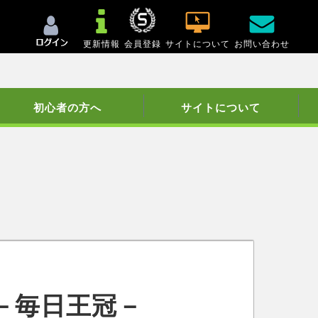
更新情報
会員登録
サイトについて
お問い合わせ
初心者の方へ
サイトについて
－毎日王冠－