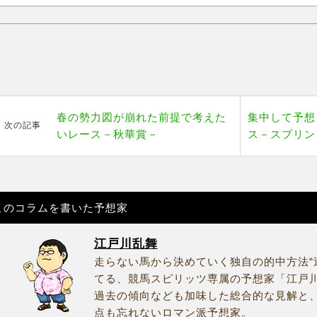
春の勢力図が崩れた前提で考えた
集中して予想
次の記事
いレース－秋華賞－
ス－スプリン
このコラムを書いた予想家
江戸川乱舞
走らない馬から決めていく独自の的中方法“
てる、競馬スピリッツ専属の予想家「江戸
過去の傾向なども加味した総合的な見解と
点も忘れないロマン派予想家。