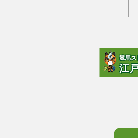
競馬ス
江