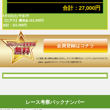
合計：27,000円
8月1日(土) 中京7R
【江戸川】獲得金:161,000円
合計：161,000円
会員登録はコチラ
レース考察バックナンバー