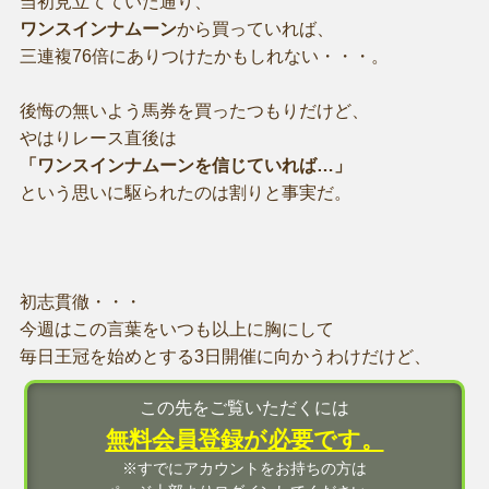
当初見立てていた通り、
ワンスインナムーン
から買っていれば、
三連複76倍にありつけたかもしれない・・・。
後悔の無いよう馬券を買ったつもりだけど、
やはりレース直後は
「ワンスインナムーンを信じていれば…」
という思いに駆られたのは割りと事実だ。
初志貫徹・・・
今週はこの言葉をいつも以上に胸にして
毎日王冠を始めとする3日開催に向かうわけだけど、
この先をご覧いただくには
無料会員登録が必要です。
※すでにアカウントをお持ちの方は