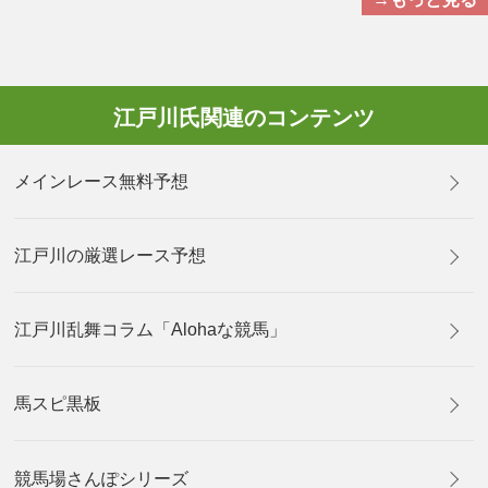
江戸川氏関連のコンテンツ
メインレース無料予想
江戸川の厳選レース予想
江戸川乱舞コラム「Alohaな競馬」
馬スピ黒板
競馬場さんぽシリーズ