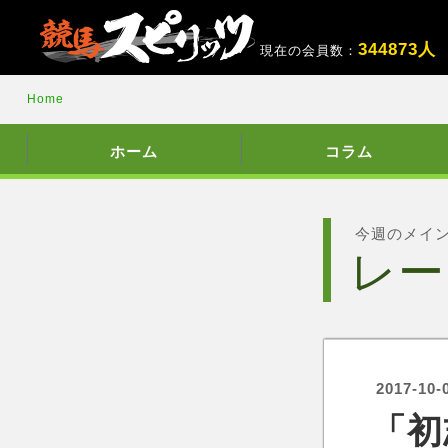
3
4
4
8
7
3
人
現在の会員数：
Home
ホーム
コラム
今週のメイ
レー
2017-10-
「初