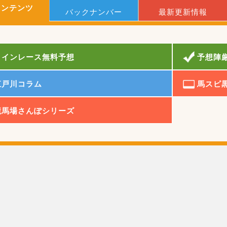
コンテンツ
バックナンバー
最新更新情報
メインレース無料予想
予想陣
江戸川コラム
馬スピ
競馬場さんぽシリーズ