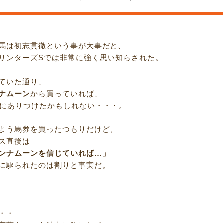
馬は初志貫徹という事が大事だと、
リンターズSでは非常に強く思い知らされた。
ていた通り、
ナムーン
から買っていれば、
倍にありつけたかもしれない・・・。
よう馬券を買ったつもりだけど、
ス直後は
ンナムーンを信じていれば…」
に駆られたのは割りと事実だ。
・・