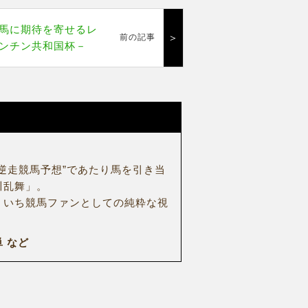
馬に期待を寄せるレ
＞
前の記事
ンチン共和国杯－
逆走競馬予想”であたり馬を引き当
川乱舞」。
、いち競馬ファンとしての純粋な視
 など