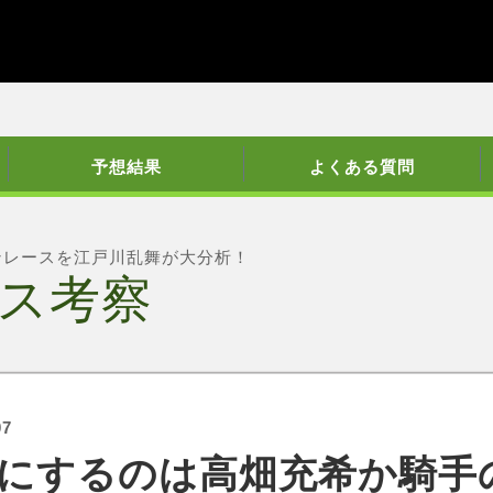
予想結果
よくある質問
ンレースを江戸川乱舞が大分析！
ス考察
07
にするのは高畑充希か騎手