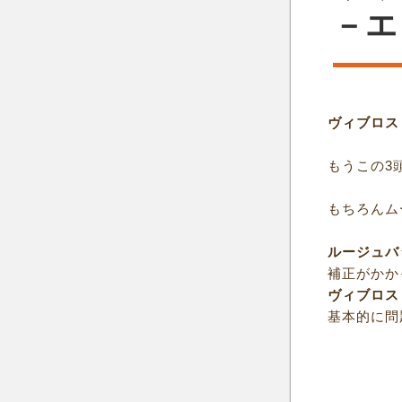
－エ
ヴィブロス
もうこの3
もちろんム
ルージュバ
補正がかか
ヴィブロス
基本的に問