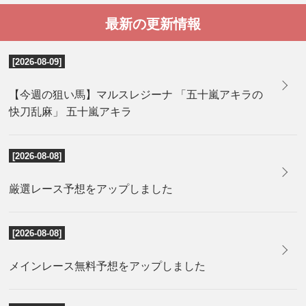
最新の更新情報
[2026-08-09]
【今週の狙い馬】マルスレジーナ 「五十嵐アキラの
快刀乱麻」 五十嵐アキラ
[2026-08-08]
厳選レース予想をアップしました
[2026-08-08]
メインレース無料予想をアップしました