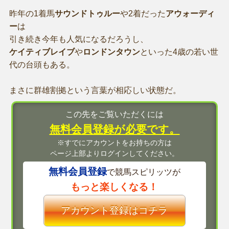
昨年の1着馬
サウンドトゥルー
や2着だった
アウォーディ
ー
は
引き続き今年も人気になるだろうし、
ケイティブレイブ
や
ロンドンタウン
といった4歳の若い世
代の台頭もある。
まさに群雄割拠という言葉が相応しい状態だ。
この先をご覧いただくには
無料会員登録が必要です。
※すでにアカウントをお持ちの方は
ページ上部よりログインしてください。
無料会員登録
で競馬スピリッツが
もっと楽しくなる！
アカウント登録はコチラ