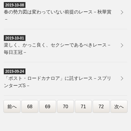
2019-10-08
春の勢力図は変わっていない前提のレース－秋華賞
－
2019-10-01
楽しく、かっこ良く、セクシーであるべきレース－
毎日王冠－
2019-09-24
「ポスト・ロードカナロア」に託すレース－スプリ
ンターズS－
前へ
68
69
70
71
72
次へ