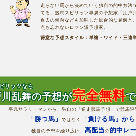
走らない馬から決めていく独自の的中方法“
てる、競馬スピリッツ専属の予想家「江戸
過去の傾向なども加味した総合的な見解と
点も忘れないロマン派予想家。
得意な予想スタイル：単複・ワイド・三連単
ピリッツなら
完全無料
戸川乱舞の予想が
平凡サラリーマンから、独自の「逆走競馬予想」で競馬評
「勝つ馬」
「負ける馬」から
ではなく
高配当
的中レ
独自の予想を繰り広げ、
の