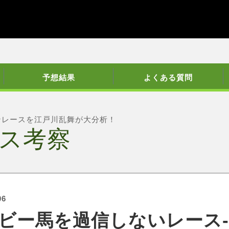
予想結果
よくある質問
ンレースを江戸川乱舞が大分析！
ス考察
06
ビー馬を過信しないレース-