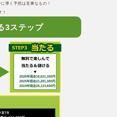
中に導く予想は見事なもの！
す！
る3ステップ
2026年現在16,021,350円
2025年現在21,281,300円
2024年現在26,123,600円
中京7R