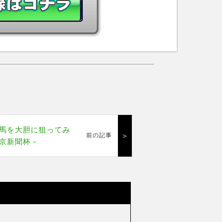
馬を大胆に狙ってみ
＞
前の記事
京新聞杯－