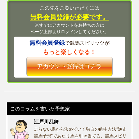
この先をご覧いただくには
無料会員登録が必要です。
※すでにアカウントをお持ちの方は
ページ上部よりログインしてください。
無料会員登録
で競馬スピリッツが
もっと楽しくなる！
アカウント登録はコチラ
このコラムを書いた予想家
江戸川乱舞
走らない馬から決めていく独自の的中方法“逆走
競馬予想”であたり馬を引き当てる、競馬スピリ