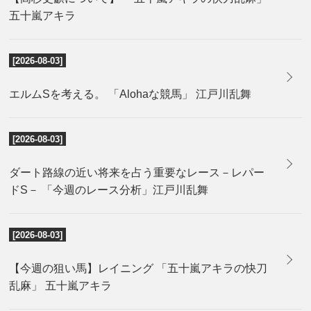
五十嵐アキラ
[2026-08-03]
エルムSを考える。 「Alohaな競馬」 江戸川乱舞
[2026-08-03]
ダート路線の近い将来を占う重要なレース－レパー
ドS－ 「今週のレース分析」江戸川乱舞
[2026-08-03]
【今週の狙い馬】レイニング 「五十嵐アキラの快刀
乱麻」 五十嵐アキラ