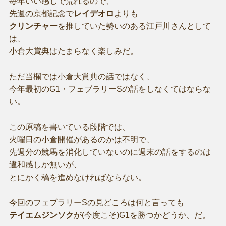
毎年いい感じで荒れるので、
先週の京都記念で
レイデオロ
よりも
クリンチャー
を推していた勢いのある江戸川さんとして
は、
小倉大賞典はたまらなく楽しみだ。
ただ当欄では小倉大賞典の話ではなく、
今年最初のG1・フェブラリーSの話をしなくてはならな
い。
この原稿を書いている段階では、
火曜日の小倉開催があるのかは不明で、
先週分の競馬を消化していないのに週末の話をするのは
違和感しか無いが、
とにかく稿を進めなければならない。
今回のフェブラリーSの見どころは何と言っても
テイエムジンソク
が(今度こそ)G1を勝つかどうか、だ。