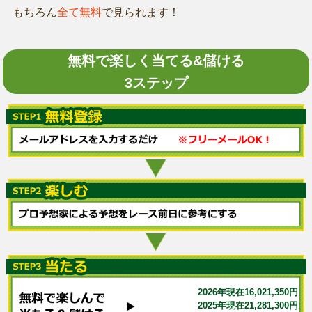
もちろん
全て無料
で見られます！
無料で楽しく当てる&儲ける
3ステップ
2026年現在16,021,350円
2025年現在21,281,300円