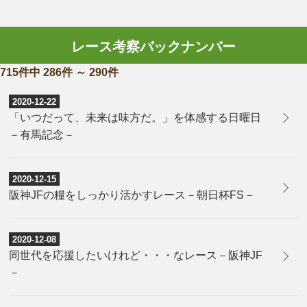
レース考察バックナンバー
715件中 286件 ～ 290件
2020-12-22
「いつだって、未来は味方だ。」を体感する日曜日
－有馬記念－
2020-12-15
阪神JFの糧をしっかり活かすレース－朝日杯FS－
2020-12-08
同世代を応援したいけれど・・・なレース－阪神JF
－