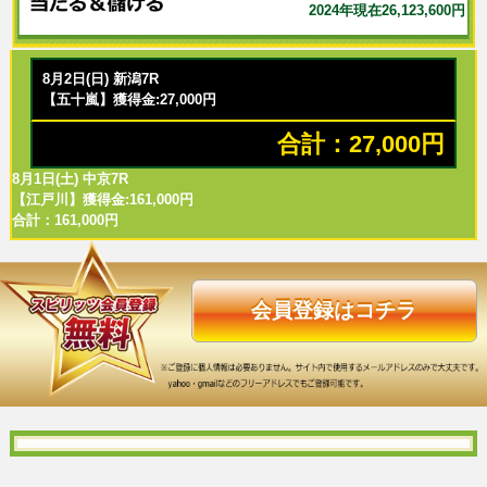
2024年現在26,123,600円
8月2日(日) 新潟7R
【五十嵐】獲得金:27,000円
合計：27,000円
8月1日(土) 中京7R
【江戸川】獲得金:161,000円
合計：161,000円
会員登録はコチラ