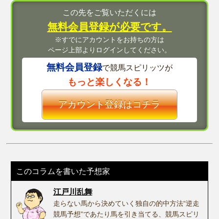
この先をご覧いただくには
無料会員登録が必要です。
※すでにアカウントをお持ちの方は
ページ上部よりログインしてください。
無料会員登録
で競馬スピリッツが
もっと楽しくなる！
アカウント登録はコチラ
このコラムを書いた予想家
江戸川乱舞
走らない馬から決めていく独自の的中方法“逆走
競馬予想”であたり馬を引き当てる、競馬スピリ