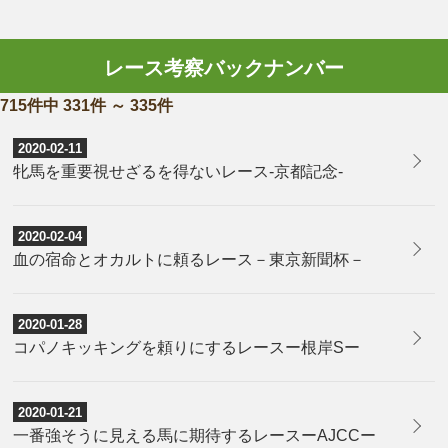
レース考察バックナンバー
715件中 331件 ～ 335件
2020-02-11
牝馬を重要視せざるを得ないレース-京都記念-
2020-02-04
血の宿命とオカルトに頼るレース－東京新聞杯－
2020-01-28
コパノキッキングを頼りにするレースー根岸Sー
2020-01-21
一番強そうに見える馬に期待するレースーAJCCー