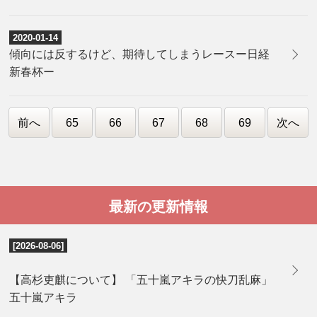
2020-01-14
傾向には反するけど、期待してしまうレースー日経
新春杯ー
前へ
65
66
67
68
69
次へ
最新の更新情報
[2026-08-06]
【高杉吏麒について】 「五十嵐アキラの快刀乱麻」
五十嵐アキラ