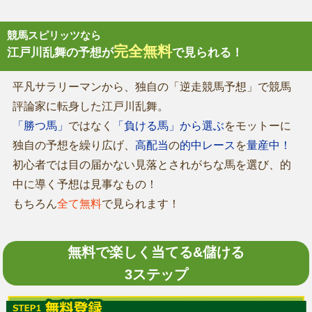
競馬スピリッツなら
完全無料
江戸川乱舞の予想が
で見られる！
平凡サラリーマンから、独自の「逆走競馬予想」で競馬
評論家に転身した江戸川乱舞。
「勝つ馬」
ではなく
「負ける馬」から選ぶ
をモットーに
独自の予想を繰り広げ、
高配当
の
的中レース
を
量産中！
初心者では目の届かない見落とされがちな馬を選び、的
中に導く予想は見事なもの！
もちろん
全て無料
で見られます！
無料で楽しく当てる&儲ける
3ステップ