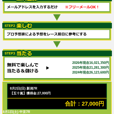
2026年現在16,021,350円
2025年現在21,281,300円
2024年現在26,123,600円
8月2日(日) 新潟7R
【五十嵐】獲得金:27,000円
合計：27,000円
8月1日(土) 中京7R