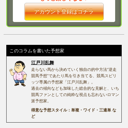
アカウント登録はコチラ
このコラムを書いた予想家
江戸川乱舞
走らない馬から決めていく独自の的中方法“逆走
競馬予想”であたり馬を引き当てる、競馬スピリ
ッツ専属の予想家「江戸川乱舞」。
過去の傾向なども加味した総合的な見解と、いち
競馬ファンとしての純粋な視点も忘れないロマン
派予想家。
得意な予想スタイル：単複・ワイド・三連単 な
ど