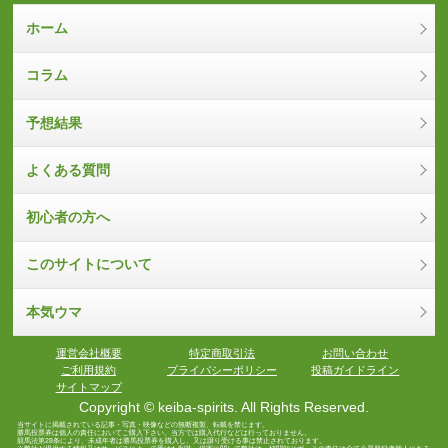
ホーム
コラム
予想結果
よくある質問
初心者の方へ
このサイトについて
本気ウマ
運営会社概要
特定商取引法
お問い合わせ
ご利用規約
プライバシーポリシー
投稿ガイドライン
サイトマップ
Copyright © keiba-spirits. All Rights Reserved.
当サイトに掲載されている記事・写真・映像などの無断複製、転載を禁じます。
勝馬投票券は個人の責任においてご購入下さい。当方では購入代行などは行っておりません。
競馬法第28条により、未成年者は勝馬投票券を購入し、又は譲り受ける事は禁止されております。