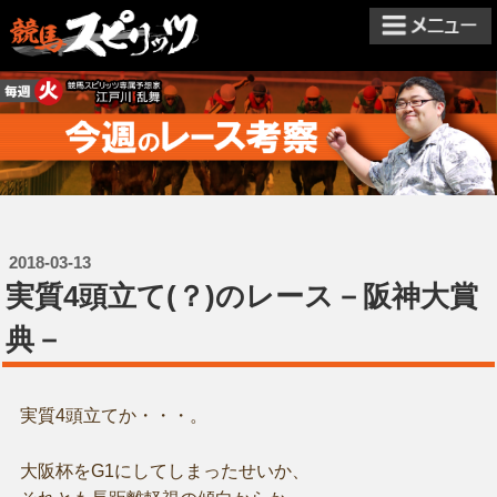
2018-03-13
実質4頭立て(？)のレース－阪神大賞
典－
実質4頭立てか・・・。
大阪杯をG1にしてしまったせいか、