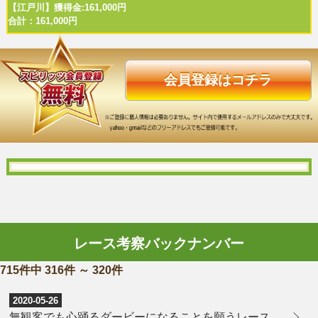
【江戸川】獲得金:161,000円
合計：161,000円
会員登録はコチラ
レース考察バックナンバー
715件中 316件 ～ 320件
2020-05-26
無観客でも心踊るダービーになることを願うレース