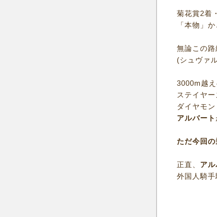
菊花賞2着
「本物」か
無論この路
(シュヴァ
3000m
ステイヤー
ダイヤモン
アルバート
ただ今回の
正直、
アル
外国人騎手