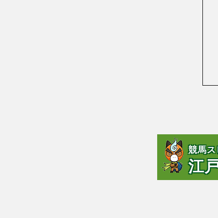
競馬ス
江