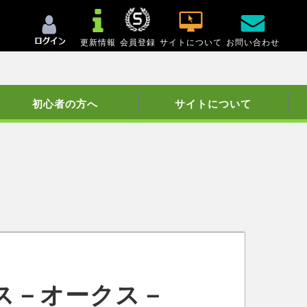
更新情報
会員登録
サイトについて
お問い合わせ
初心者の方へ
サイトについて
ス－オークス－