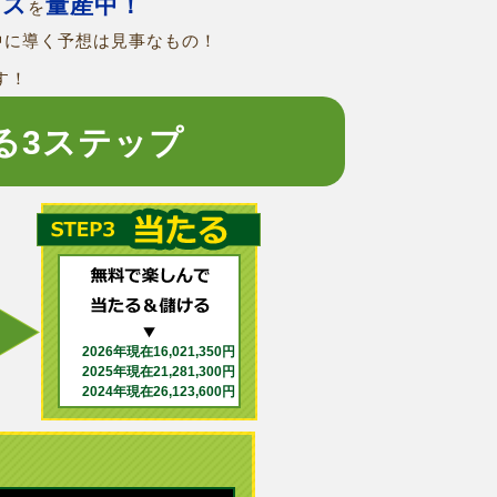
ース
量産中！
を
中に導く予想は見事なもの！
す！
る3ステップ
2026年現在16,021,350円
2025年現在21,281,300円
2024年現在26,123,600円