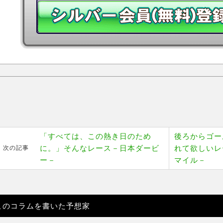
「すべては、この熱き日のため
後ろからゴー
に。」そんなレース－日本ダービ
れて欲しいレ
次の記事
ー－
マイル－
このコラムを書いた予想家