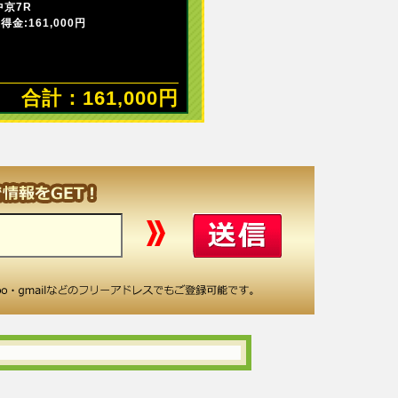
中京7R
金:161,000円
合計：161,000円