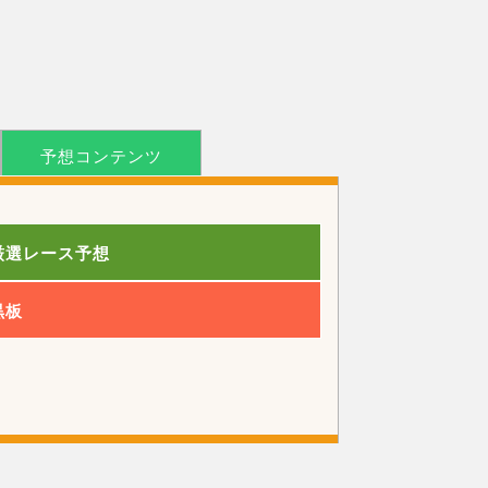
予想コンテンツ
厳選レース予想
黒板