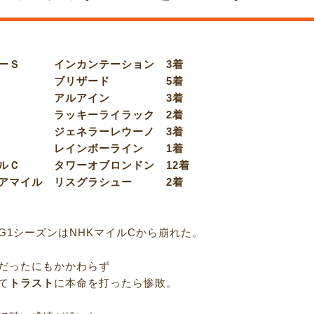
リーＳ インカンテーション 3着
記念 ブリザード 5着
杯 アルアイン 3着
 ラッキーライラック 2着
 ジェネラーレウーノ 3着
春 レインボーライン 1着
イルＣ タワーオブロンドン 12着
リアマイル リスグラシュー 2着
G1シーズンはNHKマイルCから崩れた。
だったにもかかわらず
て
トラスト
に本命を打ったら惨敗。