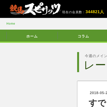
3
4
4
8
2
1
人
現在の会員数：
Home
ホーム
コラム
今週のメイ
レー
2018-05-
すで