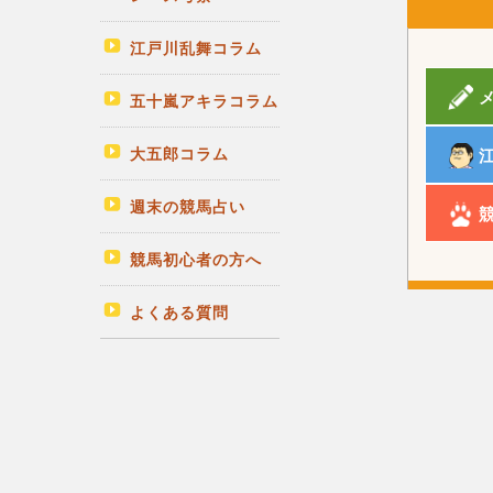
江戸川乱舞コラム
五十嵐アキラコラム
大五郎コラム
週末の競馬占い
競馬初心者の方へ
よくある質問