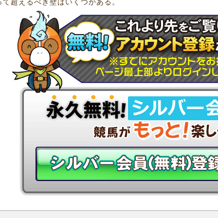
って超えるべき壁はいくつかある。