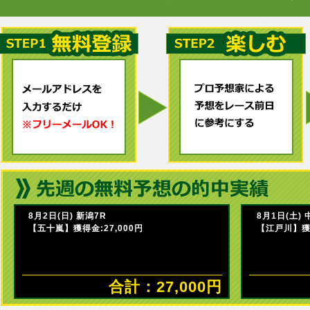
8月2日(日) 新潟7R
8月1日(土) 
【五十嵐】獲得金:27,000円
【江戸川】獲得
合計：27,000円