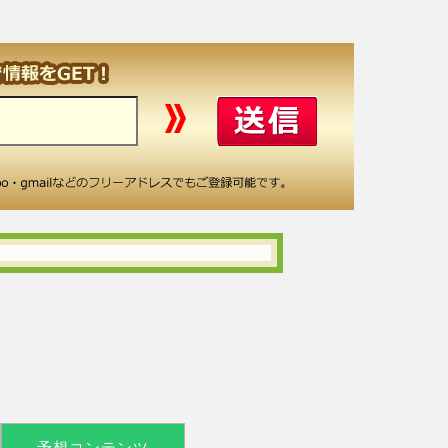
予想コンテンツ