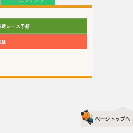
厳選レース予想
黒板
▲このページのトップへ