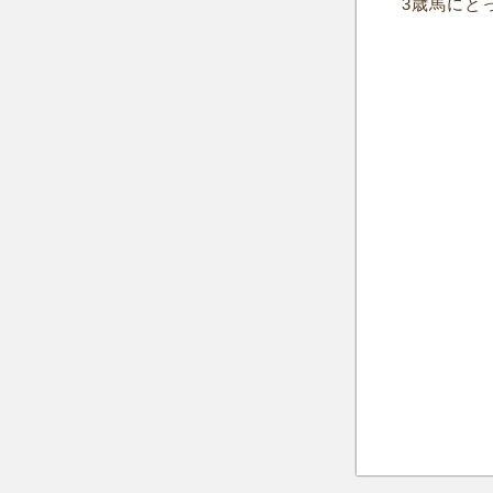
3歳馬にと