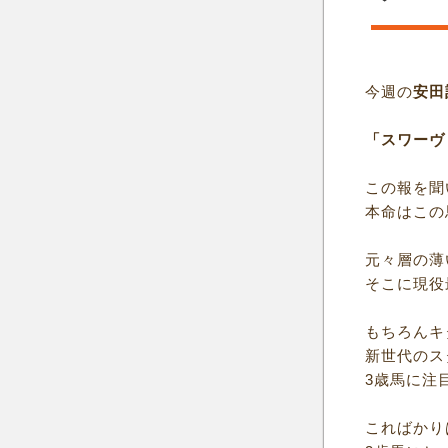
今週の
安田
「スワーヴ
この報を聞
本命はこの
元々層の薄
そこに現役
もちろんキ
新世代のス
3歳馬に注
こればかり