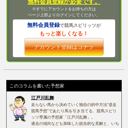
無料会員登録が必要です。
※すでにアカウントをお持ちの方は
ページ上部よりログインしてください。
無料会員登録
で競馬スピリッツが
もっと楽しくなる！
アカウント登録はコチラ
このコラムを書いた予想家
江戸川乱舞
走らない馬から決めていく独自の的中方法“逆走
競馬予想”であたり馬を引き当てる、競馬スピリ
ッツ専属の予想家「江戸川乱舞」。
過去の傾向なども加味した総合的な見解と、いち