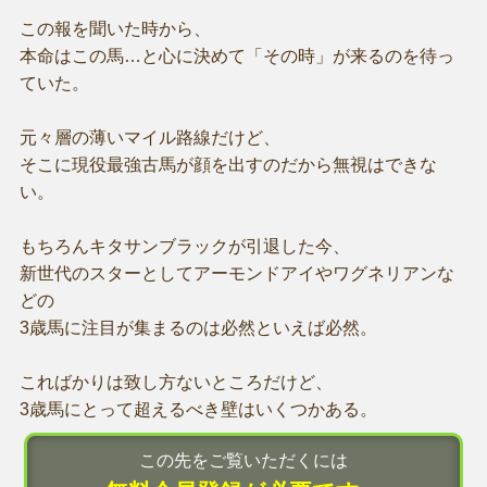
この報を聞いた時から、
本命はこの馬…と心に決めて「その時」が来るのを待っ
ていた。
元々層の薄いマイル路線だけど、
そこに現役最強古馬が顔を出すのだから無視はできな
い。
もちろんキタサンブラックが引退した今、
新世代のスターとしてアーモンドアイやワグネリアンな
どの
3歳馬に注目が集まるのは必然といえば必然。
こればかりは致し方ないところだけど、
3歳馬にとって超えるべき壁はいくつかある。
この先をご覧いただくには