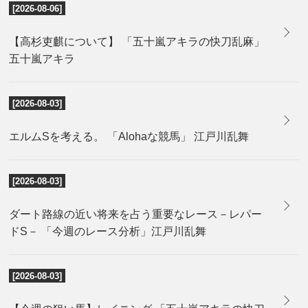
[2026-08-06]
【高杉吏麒について】 「五十嵐アキラの快刀乱麻」
五十嵐アキラ
[2026-08-03]
エルムSを考える。 「Alohaな競馬」 江戸川乱舞
[2026-08-03]
ダート路線の近い将来を占う重要なレース－レパー
ドS－ 「今週のレース分析」江戸川乱舞
[2026-08-03]