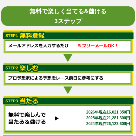
無料で楽しく当てる&儲ける
3ステップ
2026年現在16,021,350円
2025年現在21,281,300円
2024年現在26,123,600円