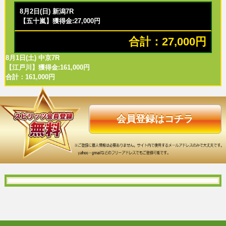
8月2日(日) 新潟7R
【五十嵐】獲得金:27,000円
合計：27,000円
8月1日(土) 中京7R
【江戸川】獲得金:161,000円
合計：161,000円
会員登録はコチラ