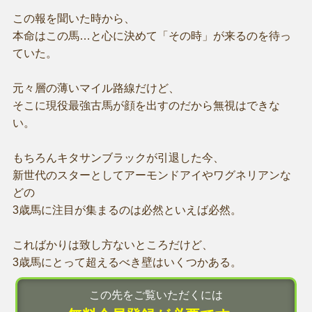
この報を聞いた時から、
本命はこの馬…と心に決めて「その時」が来るのを待っ
ていた。
元々層の薄いマイル路線だけど、
そこに現役最強古馬が顔を出すのだから無視はできな
い。
もちろんキタサンブラックが引退した今、
新世代のスターとしてアーモンドアイやワグネリアンな
どの
3歳馬に注目が集まるのは必然といえば必然。
こればかりは致し方ないところだけど、
3歳馬にとって超えるべき壁はいくつかある。
この先をご覧いただくには