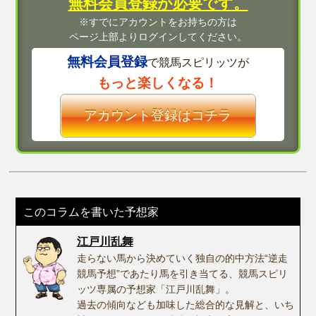
無料会員登録が必要です。
※すでにアカウントをお持ちの方は
ページ上部よりログインしてください。
無料会員登録
で競馬スピリッツが
もっと楽しくなる！
アカウント登録はコチラ
このコラムを書いた予想家
江戸川乱舞
走らない馬から決めていく独自の的中方法“逆走
競馬予想”であたり馬を引き当てる、競馬スピリ
ッツ専属の予想家「江戸川乱舞」。
過去の傾向なども加味した総合的な見解と、いち