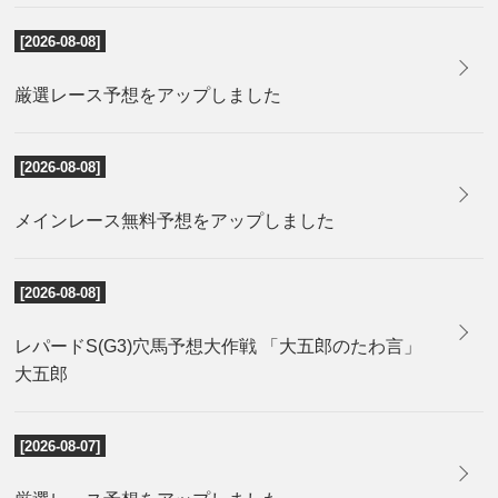
[2026-08-08]
厳選レース予想をアップしました
[2026-08-08]
メインレース無料予想をアップしました
[2026-08-08]
レパードS(G3)穴馬予想大作戦 「大五郎のたわ言」
大五郎
[2026-08-07]