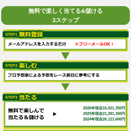
無料で楽しく当てる&儲ける
3ステップ
2026年現在16,021,350円
2025年現在21,281,300円
2024年現在26,123,600円