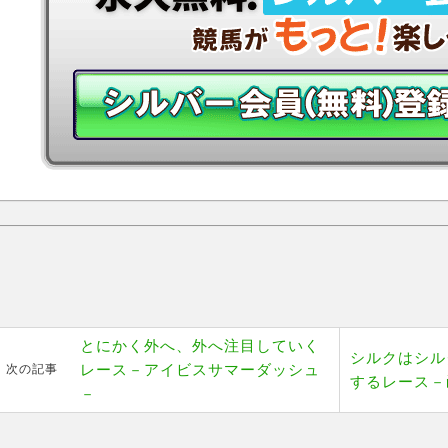
とにかく外へ、外へ注目していく
シルクはシル
レース－アイビスサマーダッシュ
次の記事
するレース－
－