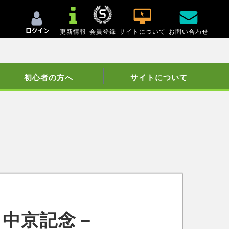
更新情報
会員登録
サイトについて
お問い合わせ
初心者の方へ
サイトについて
－中京記念－