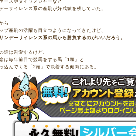
ァースやダイワメジャーなど
デーサイレンス系の産駒が好成績を残していた。
から
ップ産駒の活躍も目立つようになってきたけど、
サンデーサイレンス系の馬から勝負するのがいいだろう。
の話は割愛するけど、
念は毎年前目で競馬をする馬「1頭」と
っ込んでくる「2頭」で決着する傾向にある。