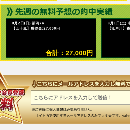
8月2日(日) 新潟7R
8月1日(土) 
【五十嵐】獲得金:27,000円
【江戸川】獲得
合計：27,000円