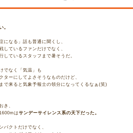
い。
症になる」話も普通に聞くし、
戦しているファンだけでなく、
行しているスタッフまで暑そうだ。
けでなく「気温」も
クターにしてよさそうなものだけど、
まで来ると気象予報士の領分になってくるなぁ(笑)
おき、
600mは
サンデーサイレンス系の天下だった。
ンパクトだけでなく、